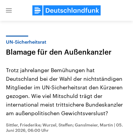
Close
menu
UN-Sicherheitsrat
Themen
Blamage für den Außenkanzler
Trotz jahrelanger Bemühungen hat
Deutschland bei der Wahl der nichtständigen
Mitglieder im UN-Sicherheitsrat den Kürzeren
gezogen. Wie viel Mitschuld trägt der
international meist trittsichere Bundeskanzler
Landtagswahl Sachsen-Anhalt
USA
2026
Aktuelle Beiträge, Analys
am außenpolitischen Gewichtsverslust?
Alle Informationen
Hintergründe
Sachsen-Anhalt wählt am 6.
Wirtschaftlich und militäri
September 2026 einen neuen
gehören die Vereinigten S
Sittler, Friederike; Wurzel, Steffen; Ganslmeier, Martin
|
05.
Landtag. Seit 2021 wird das
den mächtigsten Ländern 
Juni 2026, 06:00 Uhr
Bundesland von einer Koalition aus
mit großem Einfluss auf d