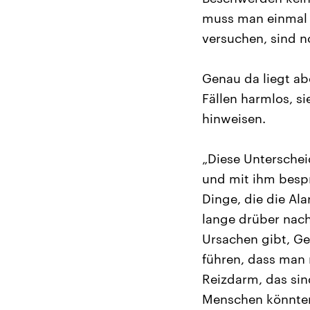
muss man einmal 
versuchen, sind no
Genau da liegt ab
Fällen harmlos, s
hinweisen.
„Diese Unterschei
und mit ihm bespr
Dinge, die die Al
lange drüber nach
Ursachen gibt, Gew
führen, dass man 
Reizdarm, das si
Menschen könnten 