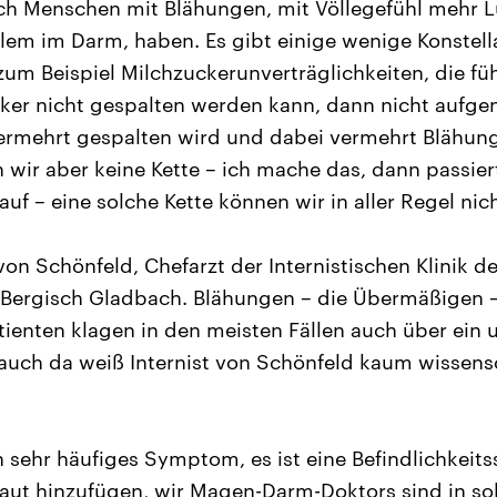
hlich Menschen mit Blähungen, mit Völlegefühl mehr 
lem im Darm, haben. Es gibt einige wenige Konstell
zum Beispiel Milchzuckerunverträglichkeiten, die fü
cker nicht gespalten werden kann, dann nicht aufg
rmehrt gespalten wird und dabei vermehrt Blähung
n wir aber keine Kette – ich mache das, dann passier
uf – eine solche Kette können wir in aller Regel nicht 
 von Schönfeld, Chefarzt der Internistischen Klinik d
Bergisch Gladbach. Blähungen – die Übermäßigen – 
 Patienten klagen in den meisten Fällen auch über e
 auch da weiß Internist von Schönfeld kaum wissens
in sehr häufiges Symptom, es ist eine Befindlichkeit
laut hinzufügen, wir Magen-Darm-Doktors sind in so