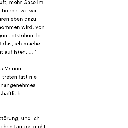
Luft, mehr Gase im
ationen, wo wir
hren eben dazu,
enommen wird, von
en entstehen. In
t das, ich mache
auflisten, ... "
es Marien-
treten fast nie
in unangenehmes
chaftlich
sstörung, und ich
lchen Dingen nicht