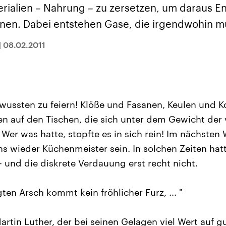
sen und
Hintergründe
Hintergründe
erialien – Nahrung – zu zersetzen, um daraus E
Der Überfall der
Der Iran – seit der
rgründe
haftlich und
palästinensischen
Islamischen Revolu
nen. Dabei entstehen Gase, die irgendwohin m
risch gehören die
Terrororganisation
1979 auch Islamisc
igten Staaten zu
Hamas im Oktober 2023
Republik Iran – ist e
ächtigsten
auf Israel hat in der
von einem
|
08.02.2011
n der Erde, mit
Region wieder die
Religionsführer auto
 Einfluss auf das
Gewalt entfacht. Israel
regierter Staat im 
le Weltgeschehen.
möchte die Hamas
Osten. Eine Feindsc
zerstören. Diese wird wie
zu Israel und zu de
die Hisbollah im Libanon
ist fest in der
vom Iran unterstützt.
Staatsideologie
verankert.
wussten zu feiern! Klöße und Fasanen, Keulen und Ko
n auf den Tischen, die sich unter dem Gewicht der v
Wer was hatte, stopfte es in sich rein! Im nächsten
 wieder Küchenmeister sein. In solchen Zeiten hatt
– und die diskrete Verdauung erst recht nicht.
en Arsch kommt kein fröhlicher Furz, ... "
Martin Luther, der bei seinen Gelagen viel Wert auf