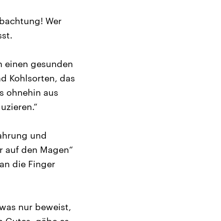
eobachtung! Wer
st.
rn einen gesunden
nd Kohlsorten, das
es ohnehin aus
uzieren.“
Nahrung und
ir auf den Magen“
an die Finger
 was nur beweist,