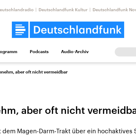
eutschlandradio
Deutschlandfunk Kultur
Deutschlandfunk No
rogramm
Podcasts
Audio-Archiv
Wirtschaft
Wissen
Kultur
Europa
Gesellschaf
nehm, aber oft nicht vermeidbar
m, aber oft nicht vermeidb
Nahostkonflikt
Iran
t dem Magen-Darm-Trakt über ein hochaktives 
le Beiträge,
Aktuelle Lage und
Aktuelle Lage und