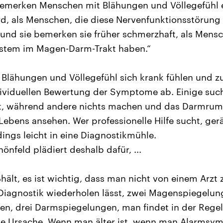
bemerken Menschen mit Blähungen und Völlegefühl e
, als Menschen, die diese Nervenfunktionsstörung 
 und sie bemerken sie früher schmerzhaft, als Mensc
ystem im Magen-Darm-Trakt haben.“
Blähungen und Völlegefühl sich krank fühlen und z
ividuellen Bewertung der Symptome ab. Einige such
t, während andere nichts machen und das Darmrum
Lebens ansehen. Wer professionelle Hilfe sucht, ger
ngs leicht in eine Diagnostikmühle.
önfeld plädiert deshalb dafür, ...
ßhält, es ist wichtig, dass man nicht von einem Arz
iagnostik wiederholen lässt, zwei Magenspiegelung
, drei Darmspiegelungen, man findet in der Regel 
e Ursache. Wenn man älter ist, wenn man Alarmsy