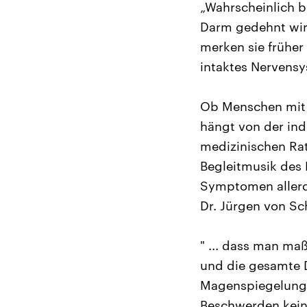
„Wahrscheinlich 
Darm gedehnt wird
merken sie früher
intaktes Nervens
Ob Menschen mit 
hängt von der ind
medizinischen Ra
Begleitmusik des 
Symptomen allerdi
Dr. Jürgen von Sch
" ... dass man ma
und die gesamte D
Magenspiegelungen
Beschwerden kein