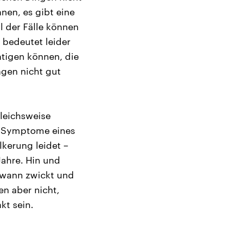
nen, es gibt eine
l der Fälle können
bedeutet leider
htigen können, die
ngen nicht gut
gleichsweise
n Symptome eines
kerung leidet –
ahre. Hin und
dwann zwickt und
en aber nicht,
t sein.