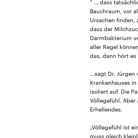
" ... dass tatsäc
Bauchraum, vor al
Ursachen finden, 
dass der Milchzu
Darmbakterium ve
aller Regel könne
das, dann hört es a
...sagt Dr. Jürgen
Krankenhauses in 
isoliert auf. Die
Völlegefühl. Aber
Erhellendes.
„Völlegefühl ist e
muss gleich klein