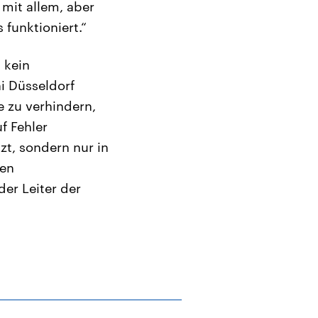
 mit allem, aber
 funktioniert.“
 kein
ni Düsseldorf
 zu verhindern,
f Fehler
zt, sondern nur in
den
er Leiter der