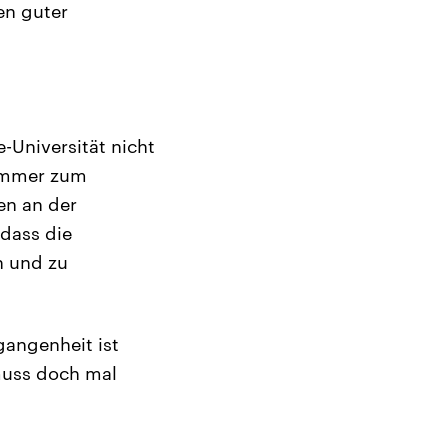
en guter
-Universität nicht
 immer zum
en an der
 dass die
an und zu
gangenheit ist
muss doch mal