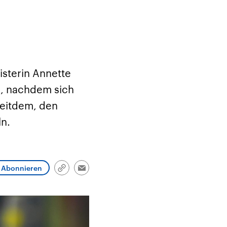
sterin Annette
n, nachdem sich
seitdem, den
ln.
Abonnieren
Link
Email
kopieren/teilen