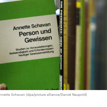
nnette Schavan (dpa/picture alliance/Daniel Naupold)