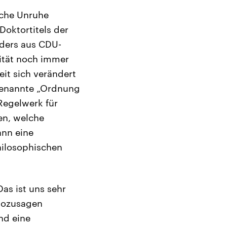
iche Unruhe
Doktortitels der
nders aus CDU-
sität noch immer
eit sich verändert
ogenannte „Ordnung
 Regelwerk für
en, welche
ann eine
philosophischen
as ist uns sehr
 sozusagen
nd eine