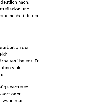
 deutlich nach,
bstreflexion und
emeinschaft, in der
rarbeit an der
eich
rbeiten“ belegt. Er
haben viele
n:
nüge vertreten!
ewusst oder
in, wenn man