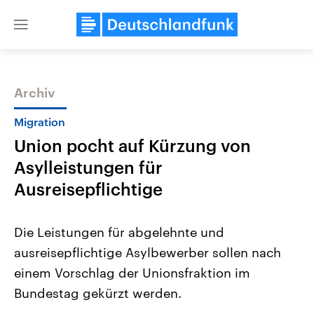
Close
menu
Archiv
Themen
Migration
Union pocht auf Kürzung von
Asylleistungen für
Ausreisepflichtige
Die Leistungen für abgelehnte und
Landtagswahl Sachsen-Anhalt
USA
ausreisepflichtige Asylbewerber sollen nach
2026
Aktuelle Beiträge, Analys
Alle Informationen
Hintergründe
einem Vorschlag der Unionsfraktion im
Sachsen-Anhalt wählt am 6.
Wirtschaftlich und militäri
September 2026 einen neuen
gehören die Vereinigten S
Bundestag gekürzt werden.
Landtag. Seit 2021 wird das
den mächtigsten Ländern 
Bundesland von einer Koalition aus
mit großem Einfluss auf d