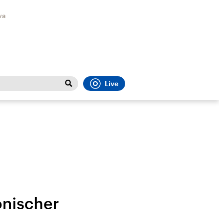
va
Live
Close
t
Sport
Menu
onischer
Faktenchecks
Bundesregierung
Migrati
In unseren Faktenchecks
Aktuelle Berichte und
Flucht