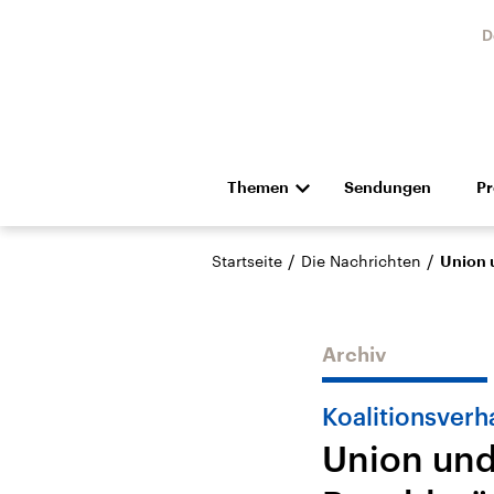
D
Themen
Sendungen
P
Die Nachrichten
Politik
/
/
Startseite
Die Nachrichten
Union 
Hörspiel und Feature
Musik
Archiv
Koalitionsver
Union und
Landtagswahl Sachsen-
USA
Anhalt 2026
Aktuel