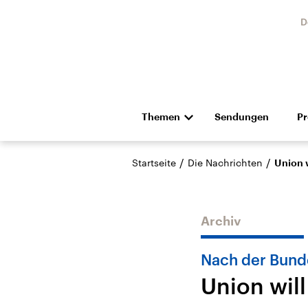
D
Themen
Sendungen
P
Die Nachrichten
Politik
/
/
Startseite
Die Nachrichten
Union 
Hörspiel und Feature
Musik
Archiv
Nach der Bund
Union wil
Landtagswahl Sachsen-
USA
Anhalt 2026
Aktuel