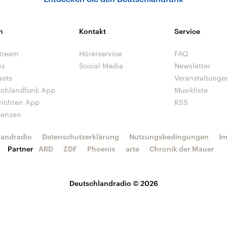
n
Kontakt
Service
tream
Hörerservice
FAQ
os
Social Media
Newsletter
asts
Veranstaltunge
schlandfunk App
Musikliste
richten App
RSS
uenzen
landradio
Datenschutzerklärung
Nutzungsbedingungen
I
Partner
ARD
ZDF
Phoenix
arte
Chronik der Mauer
Deutschlandradio © 2026