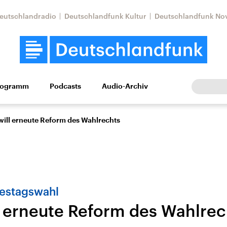
eutschlandradio
Deutschlandfunk Kultur
Deutschlandfunk No
rogramm
Podcasts
Audio-Archiv
Wirtschaft
Wissen
Kultur
Europa
Gesellschaf
will erneute Reform des Wahlrechts
estagswahl
l erneute Reform des Wahlrec
Nahostkonflikt
Iran
le Beiträge,
Aktuelle Lage und
Aktuelle Lage und