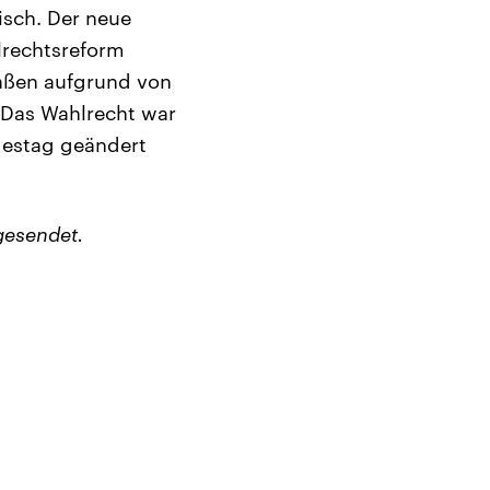
isch. Der neue
hlrechtsreform
saßen aufgrund von
Das Wahlrecht war
destag geändert
gesendet.