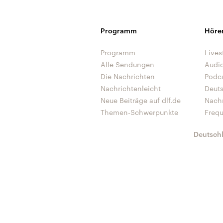
Programm
Höre
Programm
Lives
Alle Sendungen
Audi
Die Nachrichten
Podc
Nachrichtenleicht
Deut
Neue Beiträge auf dlf.de
Nach
Themen-Schwerpunkte
Freq
Deutsch