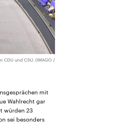
von CDU und CSU. (IMAGO /
onsgesprächen mit
eue Wahlrecht gar
mt würden 23
on sei besonders