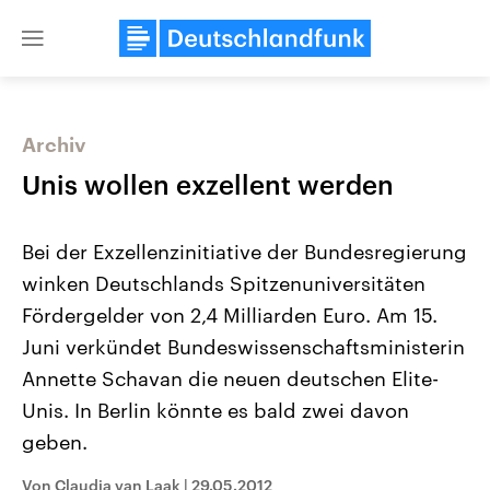
Close
menu
Archiv
Themen
Unis wollen exzellent werden
Bei der Exzellenzinitiative der Bundesregierung
winken Deutschlands Spitzenuniversitäten
Fördergelder von 2,4 Milliarden Euro. Am 15.
Juni verkündet Bundeswissenschaftsministerin
Annette Schavan die neuen deutschen Elite-
Landtagswahl Sachsen-Anhalt
USA
2026
Aktuelle Beiträge, Analys
Unis. In Berlin könnte es bald zwei davon
Alle Informationen
Hintergründe
Sachsen-Anhalt wählt am 6.
Wirtschaftlich und militäri
geben.
September 2026 einen neuen
gehören die Vereinigten S
Landtag. Seit 2021 wird das
den mächtigsten Ländern 
Von Claudia van Laak
|
29.05.2012
Bundesland von einer Koalition aus
mit großem Einfluss auf d