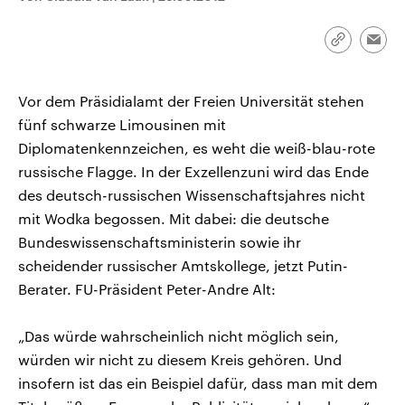
CDU, SPD und FDP regiert.-
aktuelle Weltgeschehen.
Umfragen, Prognosen,
Wahlprogramme, aktuelle Berichte
Link
Emai
Sendungen
Programm
Podcasts
und Hintergründe zu den Parteien
kopieren/te
und Kandidaten der anstehenden
Wahl.
Vor dem Präsidialamt der Freien Universität stehen
Audio-Archiv
fünf schwarze Limousinen mit
Diplomatenkennzeichen, es weht die weiß-blau-rote
russische Flagge. In der Exzellenzuni wird das Ende
des deutsch-russischen Wissenschaftsjahres nicht
mit Wodka begossen. Mit dabei: die deutsche
Bundeswissenschaftsministerin sowie ihr
scheidender russischer Amtskollege, jetzt Putin-
Berater. FU-Präsident Peter-Andre Alt:
„Das würde wahrscheinlich nicht möglich sein,
würden wir nicht zu diesem Kreis gehören. Und
insofern ist das ein Beispiel dafür, dass man mit dem