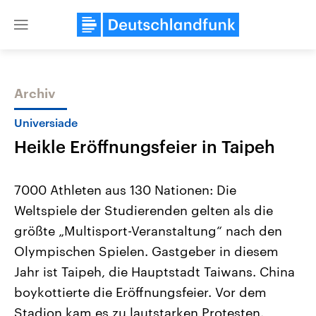
Close
menu
Archiv
Themen
Universiade
Heikle Eröffnungsfeier in Taipeh
7000 Athleten aus 130 Nationen: Die
Weltspiele der Studierenden gelten als die
größte „Multisport-Veranstaltung“ nach den
Landtagswahl Sachsen-Anhalt
USA
Olympischen Spielen. Gastgeber in diesem
2026
Aktuelle Beiträge, Analys
Alle Informationen
Jahr ist Taipeh, die Hauptstadt Taiwans. China
Hintergründe
Sachsen-Anhalt wählt am 6.
Wirtschaftlich und militäri
boykottierte die Eröffnungsfeier. Vor dem
September 2026 einen neuen
gehören die Vereinigten S
Landtag. Seit 2021 wird das
den mächtigsten Ländern 
Stadion kam es zu lautstarken Protesten.
Bundesland von einer Koalition aus
mit großem Einfluss auf d