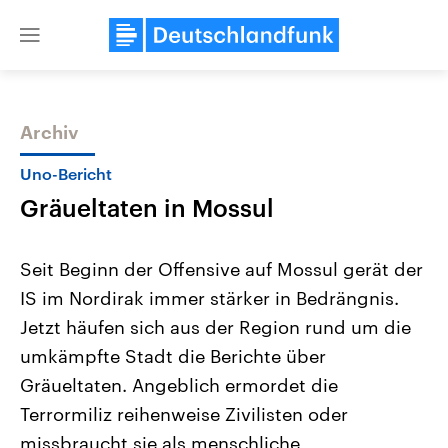
Close
menu
Archiv
Themen
Uno-Bericht
Gräueltaten in Mossul
Seit Beginn der Offensive auf Mossul gerät der
IS im Nordirak immer stärker in Bedrängnis.
Jetzt häufen sich aus der Region rund um die
Landtagswahl Sachsen-Anhalt
USA
umkämpfte Stadt die Berichte über
2026
Aktuelle Beiträge, Analys
Alle Informationen
Gräueltaten. Angeblich ermordet die
Hintergründe
Sachsen-Anhalt wählt am 6.
Wirtschaftlich und militäri
Terrormiliz reihenweise Zivilisten oder
September 2026 einen neuen
gehören die Vereinigten S
Landtag. Seit 2021 wird das
den mächtigsten Ländern 
missbraucht sie als menschliche
Bundesland von einer Koalition aus
mit großem Einfluss auf d