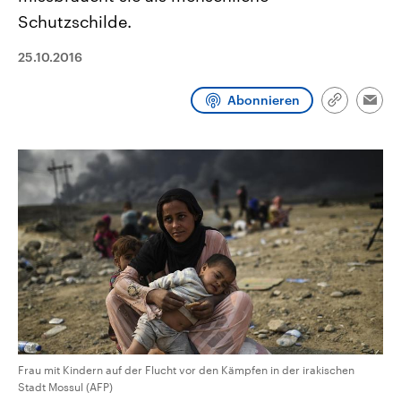
CDU, SPD und FDP regiert.-
aktuelle Weltgeschehen.
Schutzschilde.
Umfragen, Prognosen,
Wahlprogramme, aktuelle Berichte
Sendungen
Programm
Podcasts
und Hintergründe zu den Parteien
25.10.2016
und Kandidaten der anstehenden
Wahl.
Audio-Archiv
Abonnieren
Link
Emai
kopieren/te
Frau mit Kindern auf der Flucht vor den Kämpfen in der irakischen
Stadt Mossul (AFP)