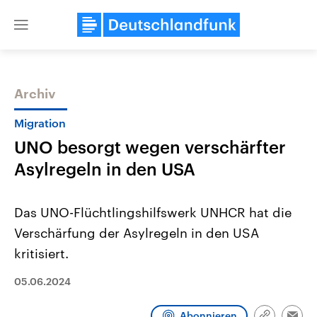
Close
menu
Archiv
Themen
Migration
UNO besorgt wegen verschärfter
Asylregeln in den USA
Das UNO-Flüchtlingshilfswerk UNHCR hat die
Verschärfung der Asylregeln in den USA
Landtagswahl Sachsen-Anhalt
USA
kritisiert.
2026
Aktuelle Beiträge, Analys
Alle Informationen
Hintergründe
Sachsen-Anhalt wählt am 6.
Wirtschaftlich und militäri
05.06.2024
September 2026 einen neuen
gehören die Vereinigten S
Landtag. Seit 2021 wird das
den mächtigsten Ländern 
Bundesland von einer Koalition aus
mit großem Einfluss auf d
Abonnieren