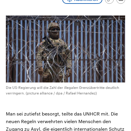
Link
Emai
CDU, SPD und FDP regiert.-
aktuelle Weltgeschehen.
kopieren/te
Umfragen, Prognosen,
Wahlprogramme, aktuelle Berichte
Sendungen
Programm
Podcasts
und Hintergründe zu den Parteien
und Kandidaten der anstehenden
Wahl.
Audio-Archiv
Die US-Regierung will die Zahl der illegalen Grenzübertritte deutlich
verringern. (picture alliance / dpa / Rafael Hernandez)
Man sei zutiefst besorgt, teilte das UNHCR mit. Die
neuen Regeln verwehrten vielen Menschen den
Zugang zu Asyl, die eigentlich internationalen Schutz