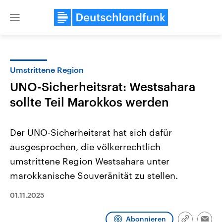
Close
menu
Umstrittene Region
Themen
UNO-Sicherheitsrat: Westsahara
sollte Teil Marokkos werden
Der UNO-Sicherheitsrat hat sich dafür
ausgesprochen, die völkerrechtlich
umstrittene Region Westsahara unter
Landtagswahl Sachsen-Anhalt
USA
marokkanische Souveränität zu stellen.
2026
Aktuelle Beiträge, Analys
Alle Informationen
Hintergründe
01.11.2025
Sachsen-Anhalt wählt am 6.
Wirtschaftlich und militäri
September 2026 einen neuen
gehören die Vereinigten S
Landtag. Seit 2021 wird das
den mächtigsten Ländern 
Abonnieren
Bundesland von einer Koalition aus
mit großem Einfluss auf d