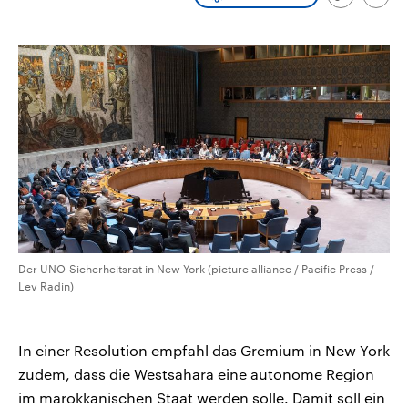
Link
Emai
CDU, SPD und FDP regiert.-
aktuelle Weltgeschehen.
kopieren/te
Umfragen, Prognosen,
Wahlprogramme, aktuelle Berichte
Sendungen
Programm
Podcasts
und Hintergründe zu den Parteien
und Kandidaten der anstehenden
Wahl.
Audio-Archiv
Der UNO-Sicherheitsrat in New York (picture alliance / Pacific Press /
Lev Radin)
In einer Resolution empfahl das Gremium in New York
zudem, dass die Westsahara eine autonome Region
im marokkanischen Staat werden solle. Damit soll ein