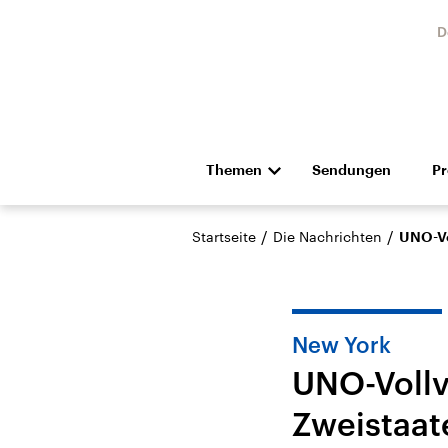
D
Themen
Sendungen
P
Die Nachrichten
Politik
/
/
Startseite
Die Nachrichten
UNO-Vo
Hörspiel und Feature
Musik
New York
UNO-Vollv
Zweistaat
Landtagswahl Sachsen-
USA
Anhalt 2026
Aktuel