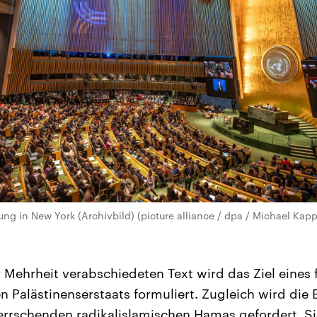
g in New York (Archivbild) (picture alliance / dpa / Michael Kapp
 Mehrheit verabschiedeten Text wird das Ziel eines 
den Palästinenserstaats formuliert. Zugleich wird di
errschenden radikalislamischen Hamas gefordert. S