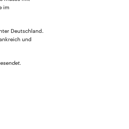
e im
nter Deutschland.
rankreich und
esendet.