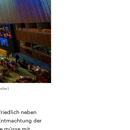
eler)
friedlich neben
e Entmachtung der
ie müsse mit