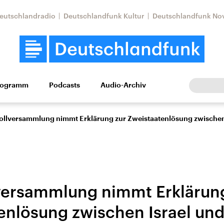
eutschlandradio
Deutschlandfunk Kultur
Deutschlandfunk No
rogramm
Podcasts
Audio-Archiv
Wirtschaft
Wissen
Kultur
Europa
Gesellschaf
llversammlung nimmt Erklärung zur Zweistaatenlösung zwischen 
ersammlung nimmt Erklärung
enlösung zwischen Israel un
Nahostkonflikt
Iran
le Beiträge,
Aktuelle Lage und
Aktuelle Lage und