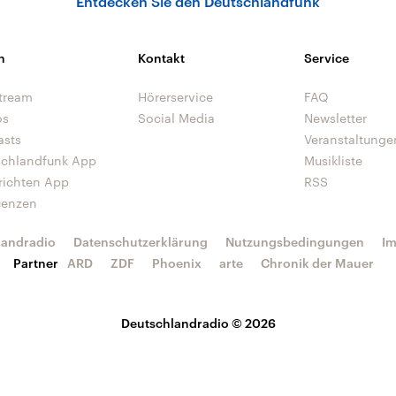
Entdecken Sie den Deutschlandfunk
n
Kontakt
Service
tream
Hörerservice
FAQ
os
Social Media
Newsletter
asts
Veranstaltunge
schlandfunk App
Musikliste
richten App
RSS
uenzen
landradio
Datenschutzerklärung
Nutzungsbedingungen
I
Partner
ARD
ZDF
Phoenix
arte
Chronik der Mauer
Deutschlandradio © 2026