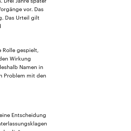
 Drei Jahre später
 Vorgänge vor. Das
 Das Urteil gilt
d
 Rolle gespielt,
nden Wirkung
 deshalb Namen in
in Problem mit den
 eine Entscheidung
nterlassungsklagen