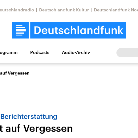
eutschlandradio
Deutschlandfunk Kultur
Deutschlandfunk No
rogramm
Podcasts
Audio-Archiv
Wirtschaft
Wissen
Kultur
Europa
Gesellschaf
 auf Vergessen
-Berichterstattung
t auf Vergessen
Nahostkonflikt
Iran
le Beiträge,
Aktuelle Lage und
Aktuelle Lage und