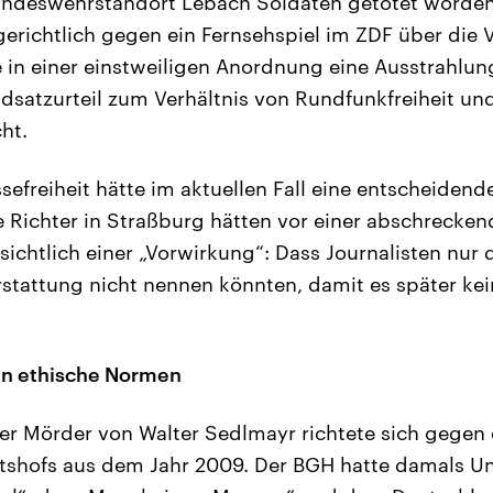
ndeswehrstandort Lebach Soldaten getötet worden.
 gerichtlich gegen ein Fernsehspiel im ZDF über die
 in einer einstweiligen Anordnung eine Ausstrahlung.
ndsatzurteil zum Verhältnis von Rundfunkfreiheit un
ht.
sefreiheit hätte im aktuellen Fall eine entscheidende
e Richter in Straßburg hätten vor einer abschrecke
sichtlich einer „Vorwirkung“: Dass Journalisten nur
erstattung nicht nennen könnten, damit es später ke
en ethische Normen
er Mörder von Walter Sedlmayr richtete sich gegen
tshofs aus dem Jahr 2009. Der BGH hatte damals U