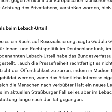
 nicht gegen Artikel 8 der Europäischen Menschenre
f Achtung des Privatlebens, verstoßen worden, hieß
als beim Lebach-Urteil
e es ein Recht auf Resozialisierung, sagte Gudula G
ür Innen- und Rechtspolitik im Deutschlandfunk, i
ogenannten Lebach-Urteil habe das Bundesverfassu
estellt, „auch die Pressefreiheit rechtfertigt es nich
Licht der Öffentlichkeit zu zerren, indem in Medie
ebildet werden, wenn das öffentliche Interesse eige
 sich die Menschen nach verbüßter Haft ein neues 
ls im aktuellen Straßburger Fall sei es aber im Leba
rstattung lange nach der Tat gegangen.