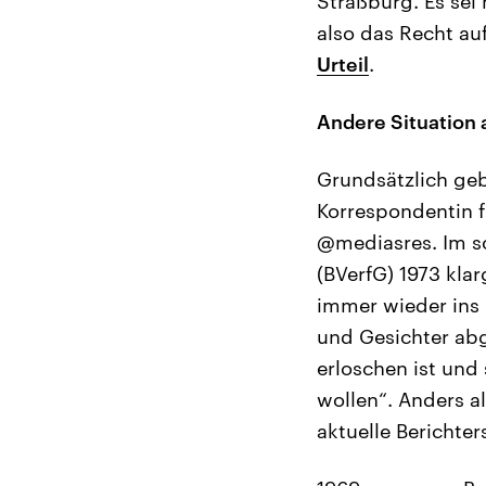
Straßburg. Es sei
also das Recht au
Urteil
.
Andere Situation 
Grundsätzlich geb
Korrespondentin f
@mediasres. Im s
(BVerfG) 1973 klarg
immer wieder ins 
und Gesichter abg
erloschen ist und
wollen“. Anders a
aktuelle Berichte