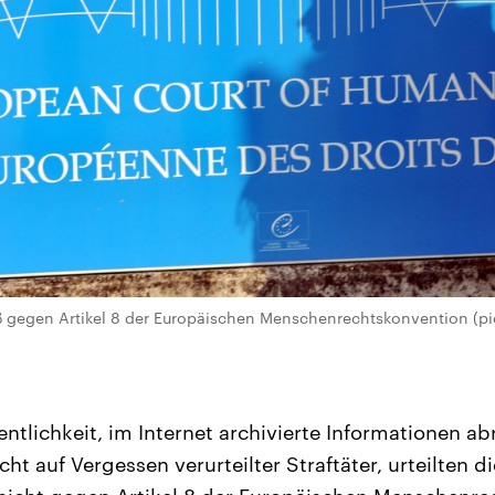
ß gegen Artikel 8 der Europäischen Menschenrechtskonvention (pict
ntlichkeit, im Internet archivierte Informationen a
t auf Vergessen verurteilter Straftäter, urteilten di