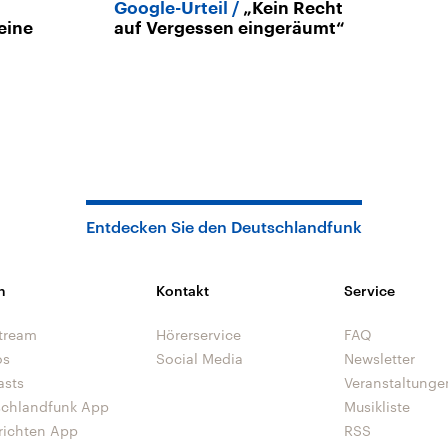
Google-Urteil
„Kein Recht
 eine
auf Vergessen eingeräumt“
Entdecken Sie den Deutschlandfunk
n
Kontakt
Service
tream
Hörerservice
FAQ
os
Social Media
Newsletter
asts
Veranstaltunge
schlandfunk App
Musikliste
richten App
RSS