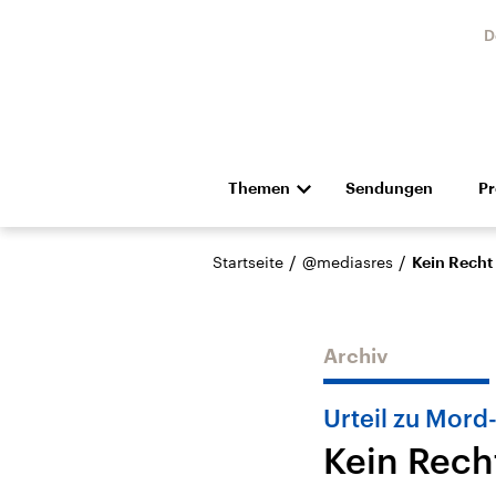
D
Themen
Sendungen
P
Die Nachrichten
Politik
/
/
Startseite
@mediasres
Kein Recht
Hörspiel und Feature
Musik
Archiv
Urteil zu Mord
Kein Rech
Landtagswahl Sachsen-
USA
Anhalt 2026
Aktuel