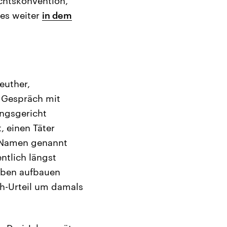
chtskonvention,
 es weiter
in dem
euther,
m Gespräch mit
ngsgericht
t, einen Täter
n Namen genannt
ntlich längst
Leben aufbauen
ch-Urteil um damals