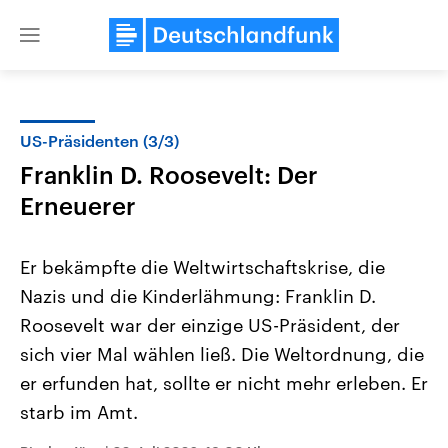
Close
menu
US-Präsidenten (3/3)
Themen
Franklin D. Roosevelt: Der
Erneuerer
Er bekämpfte die Weltwirtschaftskrise, die
Nazis und die Kinderlähmung: Franklin D.
Roosevelt war der einzige US-Präsident, der
Landtagswahl Sachsen-Anhalt
USA
sich vier Mal wählen ließ. Die Weltordnung, die
2026
Aktuelle Beiträge, Analys
er erfunden hat, sollte er nicht mehr erleben. Er
Alle Informationen
Hintergründe
Sachsen-Anhalt wählt am 6.
Wirtschaftlich und militäri
starb im Amt.
September 2026 einen neuen
gehören die Vereinigten S
Landtag. Seit 2021 wird das
den mächtigsten Ländern 
Bundesland von einer Koalition aus
mit großem Einfluss auf d