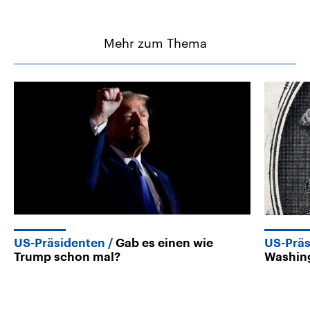
Mehr zum Thema
US-Präsidenten
Gab es einen wie
US-Präs
Trump schon mal?
Washing