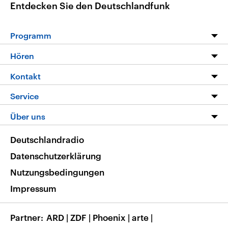
Entdecken Sie den Deutschlandfunk
Programm
Programm
Hören
Alle Sendungen
Livestream
Kontakt
Die Nachrichten
Audios
Hörerservice
Service
Nachrichtenleicht
Podcasts
Social Media
FAQ
Über uns
Neue Beiträge auf dlf.de
Deutschlandfunk App
Newsletter
Deutschlandradio
Themen-Schwerpunkte
Nachrichten App
Deutschlandradio
Veranstaltungen
Presse
Frequenzen
Datenschutzerklärung
Musikliste
Ausbildung und Karriere
Nutzungsbedingungen
RSS
Transparenz
Impressum
Korrekturen
Barrierefreiheit
Partner
ARD
|
ZDF
|
Phoenix
|
arte
|