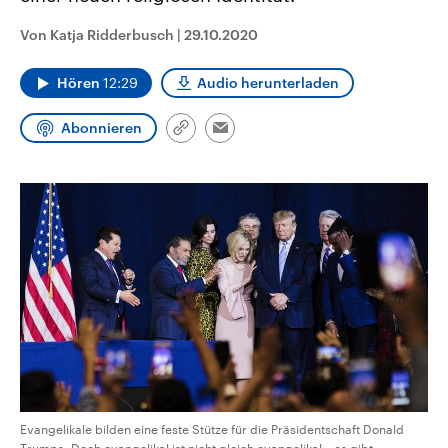
aktuelle Weltgeschehen.
Diese wird wie die Hisboll
Libanon vom Iran unterstüt
Von Katja Ridderbusch
|
29.10.2020
Sendungen
Programm
Podcasts
Hören
12:29
Audio herunterladen
Audio-Archiv
Abonnieren
Link
Email
kopieren/teilen
Evangelikale bilden eine feste Stütze für die Präsidentschaft Donald