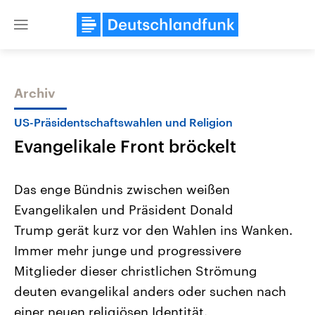
Close
menu
Archiv
Themen
US-Präsidentschaftswahlen und Religion
Evangelikale Front bröckelt
Das enge Bündnis zwischen weißen
Evangelikalen und Präsident Donald
Trump gerät kurz vor den Wahlen ins Wanken.
USA
Nahostkonflikt
Immer mehr junge und progressivere
Aktuelle Beiträge, Analysen und
Aktuelle Lage und Hinter
Der Überfall der palästine
Hintergründe
Mitglieder dieser christlichen Strömung
Wirtschaftlich und militärisch
Terrororganisation Hamas
deuten evangelikal anders oder suchen nach
gehören die Vereinigten Staaten zu
Oktober 2023 auf Israel ha
den mächtigsten Ländern der Erde,
Region wieder die Gewalt 
einer neuen religiösen Identität.
mit großem Einfluss auf das
Israel möchte die Hamas z