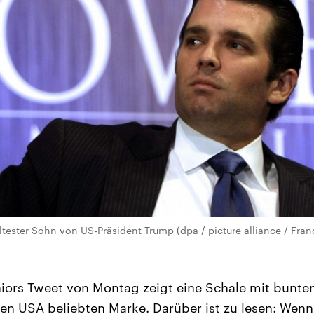
tester Sohn von US-Präsident Trump (dpa / picture alliance / Franc
iors Tweet von Montag zeigt eine Schale mit bunt
 den USA beliebten Marke. Darüber ist zu lesen: Wenn