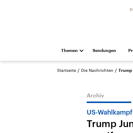
D
Themen
Sendungen
P
Die Nachrichten
Politik
/
/
Startseite
Die Nachrichten
Trump J
Hörspiel und Feature
Musik
Archiv
US-Wahlkampf
Trump Juni
Landtagswahl Sachsen-
USA
Anhalt 2026
Aktuel