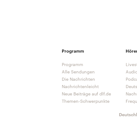
Programm
Höre
Programm
Lives
Alle Sendungen
Audi
Die Nachrichten
Podc
Nachrichtenleicht
Deut
Neue Beiträge auf dlf.de
Nach
Themen-Schwerpunkte
Freq
Deutsch