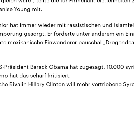
leich wäre“, teilte die für Firmenangelegenheiten 
enise Young mit.
or hat immer wieder mit rassistischen und islamfe
pörung gesorgt. Er forderte unter anderem ein Einr
te mexikanische Einwanderer pauschal „Drogendea
-Präsident Barack Obama hat zugesagt, 10.000 syri
p hat das scharf kritisiert.
e Rivalin Hillary Clinton will mehr vertriebene Syre