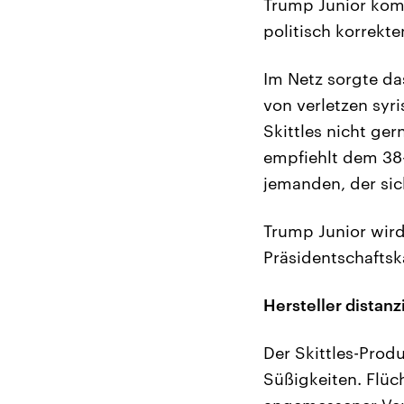
Trump Junior komme
politisch korrekte
Im Netz sorgte da
von verletzen syr
Skittles nicht ger
empfiehlt dem 38-
jemanden, der si
Trump Junior wird
Präsidentschaftsk
Hersteller distanz
Der Skittles-Produ
Süßigkeiten. Flüc