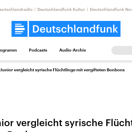
eutschlandradio
Deutschlandfunk Kultur
Deutschlandfunk No
rogramm
Podcasts
Audio-Archiv
Wirtschaft
Wissen
Kultur
Europa
Gesellschaf
unior vergleicht syrische Flüchtlinge mit vergifteten Bonbons
or vergleicht syrische Flüch
Nahostkonflikt
Iran
le Beiträge,
Aktuelle Lage und
Aktuelle Lage und