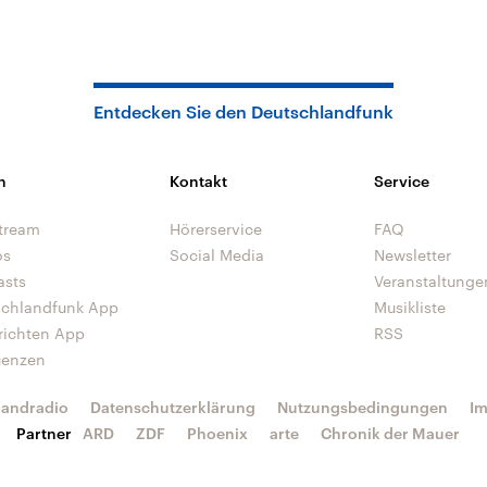
Entdecken Sie den Deutschlandfunk
n
Kontakt
Service
tream
Hörerservice
FAQ
os
Social Media
Newsletter
asts
Veranstaltunge
schlandfunk App
Musikliste
richten App
RSS
uenzen
landradio
Datenschutzerklärung
Nutzungsbedingungen
I
Partner
ARD
ZDF
Phoenix
arte
Chronik der Mauer