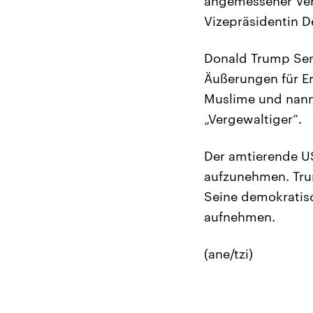
angemessener Verg
Vizepräsidentin D
Donald Trump Seni
Äußerungen für Em
Muslime und nann
„Vergewaltiger“.
Der amtierende US
aufzunehmen. Trum
Seine demokratisch
aufnehmen.
(ane/tzi)