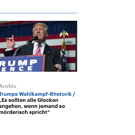
Archiv
Archiv
Trumps Wahlkampf-Rhetorik
US-Wahlkamp
„Es sollten alle Glocken
und ausweise
angehen, wenn jemand so
mörderisch spricht“