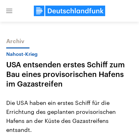
Close
menu
Archiv
Themen
Nahost-Krieg
USA entsenden erstes Schiff zum
Bau eines provisorischen Hafens
im Gazastreifen
Die USA haben ein erstes Schiff für die
Landtagswahl Sachsen-Anhalt
USA
Errichtung des geplanten provisorischen
2026
Aktuelle Beiträge, Analys
Alle Informationen
Hintergründe
Hafens an der Küste des Gazastreifens
Sachsen-Anhalt wählt am 6.
Wirtschaftlich und militäri
September 2026 einen neuen
gehören die Vereinigten S
entsandt.
Landtag. Seit 2021 wird das
den mächtigsten Ländern 
Bundesland von einer Koalition aus
mit großem Einfluss auf d