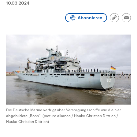
10.03.2024
CDU, SPD und FDP regiert.-
aktuelle Weltgeschehen.
Umfragen, Prognosen,
Wahlprogramme, aktuelle Berichte
Abonnieren
Sendungen
Programm
Podcasts
und Hintergründe zu den Parteien
Link
Emai
und Kandidaten der anstehenden
kopieren/te
Wahl.
Audio-Archiv
Die Deutsche Marine verfügt über Versorgungsschiffe wie die hier
abgebildete „Bonn“. (picture alliance / Hauke-Christian Dittrich /
Hauke-Christian Dittrich)