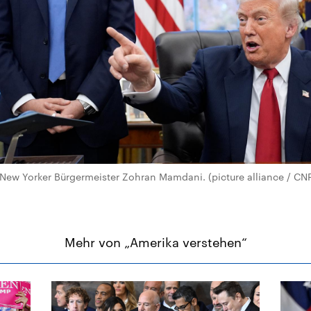
New Yorker Bürgermeister Zohran Mamdani. (picture alliance / CN
Mehr von „Amerika verstehen“