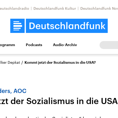
eutschlandradio
Deutschlandfunk Kultur
Deutschlandfunk No
rogramm
Podcasts
Audio-Archiv
Wirtschaft
Wissen
Kultur
Europa
Gesellschaf
/
lker Depkat
Kommt jetzt der Sozialismus in die USA?
ders, AOC
zt der Sozialismus in die US
Nahostkonflikt
Iran
le Beiträge,
Aktuelle Lage und
Aktuelle Lage und