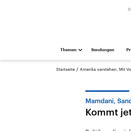
D
Themen
Sendungen
P
Die Nachrichten
Politik
/
Startseite
Amerika verstehen. Mit Vo
Hörspiel und Feature
Musik
Mamdani, San
Kommt jet
Landtagswahl Sachsen-
USA
Anhalt 2026
Aktuel