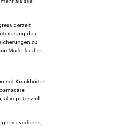
mehr als alle
ress derzeit
vatisierung des
rsicherungen zu
ien Markt kaufen.
en mit Krankheiten
 Obamacare
 also potenziell
gnose verlieren,