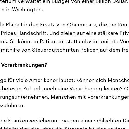
rium verwaltet ein Budget von einer Billion Dollar, 
en in Washington.
le Pläne für den Ersatz von Obamacare, die der Kong
 Prices Handschrift. Und zielen auf eine stärkere Pri
s. So könnten Patienten, statt subventionierte Ve
 mithilfe von Steuergutschriften Policen auf dem fre
i Vorerkrankungen?
age für viele Amerikaner lautet: Können sich Mensch
abetes in Zukunft noch eine Versicherung leisten?
erungsunternehmen, Menschen mit Vorerkrankungen,
bzulehnen.
ne Krankenversicherung wegen einer schlechten Dia
l bleibt das alte, aber die Strategie ist eine andere: