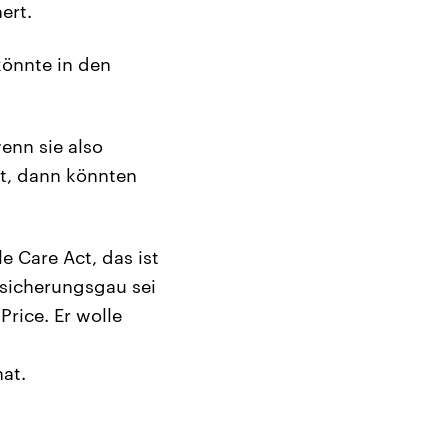
ert.
 könnte in den
enn sie also
t, dann könnten
e Care Act, das ist
rsicherungsgau sei
rice. Er wolle
at.