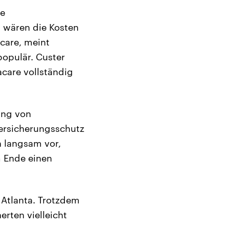
te
 wären die Kosten
care, meint
populär. Custer
care vollständig
ung von
ersicherungsschutz
n langsam vor,
m Ende einen
 Atlanta. Trotzdem
erten vielleicht