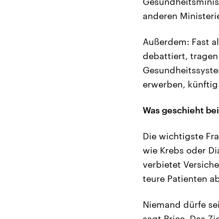
Gesundheitsministe
anderen Ministeri
Außerdem: Fast al
debattiert, tragen
Gesundheitssystem
erwerben, künftig
Was geschieht be
Die wichtigste Fr
wie Krebs oder Di
verbietet Versich
teure Patienten a
Niemand dürfe sei
sagt Price. Das Zie