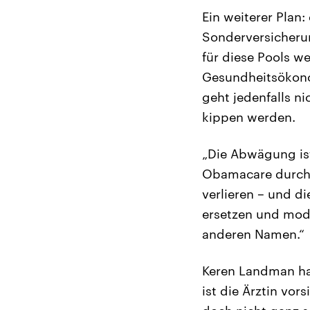
Ein weiterer Plan:
Sonderversicheru
für diese Pools w
Gesundheitsökonom
geht jedenfalls n
kippen werden.
„Die Abwägung ist
Obamacare durchz
verlieren – und d
ersetzen und modi
anderen Namen.“
Keren Landman hat
ist die Ärztin vor