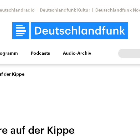
eutschlandradio
Deutschlandfunk Kultur
Deutschlandfunk No
rogramm
Podcasts
Audio-Archiv
Wirtschaft
Wissen
Kultur
Europa
Gesellschaf
f der Kippe
 auf der Kippe
Nahostkonflikt
Iran
le Beiträge,
Aktuelle Lage und
Aktuelle Lage und