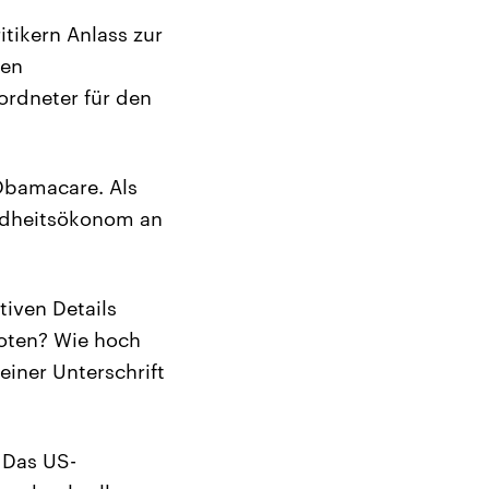
itikern Anlass zur
ßen
ordneter für den
 Obamacare. Als
undheitsökonom an
tiven Details
oten? Wie hoch
einer Unterschrift
 Das US-