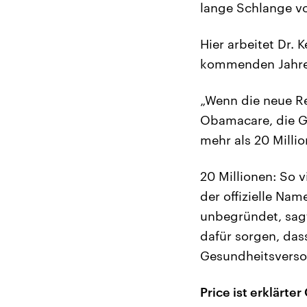
lange Schlange von
Hier arbeitet Dr. 
kommenden Jahren 
„Wenn die neue Re
Obamacare, die G
mehr als 20 Milli
20 Millionen: So v
der offizielle Na
unbegründet, sagt
dafür sorgen, da
Gesundheitsversor
Price ist erklärt