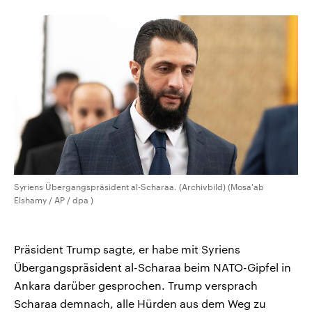
aktuelle Weltgeschehen.
Diese wird wie die Hisboll
Libanon vom Iran unterstüt
Sendungen
Programm
Podcasts
Audio-Archiv
Syriens Übergangspräsident al-Scharaa. (Archivbild) (Mosa'ab
Elshamy / AP / dpa )
Präsident Trump sagte, er habe mit Syriens
Übergangspräsident al-Scharaa beim NATO-Gipfel in
Ankara darüber gesprochen. Trump versprach
Scharaa demnach, alle Hürden aus dem Weg zu