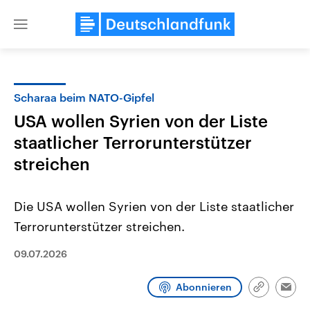
Close
menu
Scharaa beim NATO-Gipfel
Themen
USA wollen Syrien von der Liste
staatlicher Terrorunterstützer
streichen
Die USA wollen Syrien von der Liste staatlicher
Terrorunterstützer streichen.
USA
Nahostkonflikt
Aktuelle Beiträge, Analysen und
09.07.2026
Aktuelle Lage und Hinter
Der Überfall der palästine
Hintergründe
Wirtschaftlich und militärisch
Terrororganisation Hamas
gehören die Vereinigten Staaten zu
Oktober 2023 auf Israel ha
Abonnieren
Link
Emai
den mächtigsten Ländern der Erde,
Region wieder die Gewalt 
kopieren/te
mit großem Einfluss auf das
Israel möchte die Hamas z