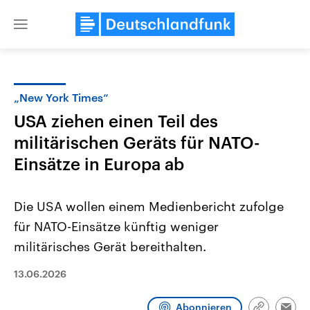
Close
menu
„New York Times“
Themen
USA ziehen einen Teil des
militärischen Geräts für NATO-
Einsätze in Europa ab
Die USA wollen einem Medienbericht zufolge
für NATO-Einsätze künftig weniger
Landtagswahl Sachsen-Anhalt
USA
militärisches Gerät bereithalten.
2026
Aktuelle Beiträge, Analys
Alle Informationen
Hintergründe
13.06.2026
Sachsen-Anhalt wählt am 6.
Wirtschaftlich und militäri
September 2026 einen neuen
gehören die Vereinigten S
Landtag. Seit 2021 wird das
den mächtigsten Ländern 
Abonnieren
Bundesland von einer Koalition aus
mit großem Einfluss auf d