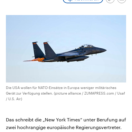
Link
Emai
CDU, SPD und FDP regiert.-
aktuelle Weltgeschehen.
kopieren/te
Umfragen, Prognosen,
Wahlprogramme, aktuelle Berichte
Sendungen
Programm
Podcasts
und Hintergründe zu den Parteien
und Kandidaten der anstehenden
Wahl.
Audio-Archiv
Die USA wollen für NATO-Einsätze in Europa weniger militärisches
Gerät zur Verfügung stellen. (picture alliance / ZUMAPRESS.com / Usaf
/ U.S. Air)
Das schreibt die „New York Times“ unter Berufung auf
zwei hochrangige europäische Regierungsvertreter.