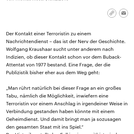
CDU, SPD und FDP regiert.-
aktuelle Weltgeschehen.
Umfragen, Prognosen,
Wahlprogramme, aktuelle Berichte
Link
Emai
Sendungen
Programm
Podcasts
und Hintergründe zu den Parteien
kopieren/te
und Kandidaten der anstehenden
Wahl.
Der Kontakt einer Terroristin zu einem
Audio-Archiv
Nachrichtendienst – das ist der Nerv der Geschichte.
Wolfgang Kraushaar sucht unter anderem nach
Indizien, ob dieser Kontakt schon vor dem Buback-
Attentat von 1977 bestand. Eine Frage, der die
Publizistik bisher eher aus dem Weg geht:
„Man rührt natürlich bei dieser Frage an ein großes
Tabu, nämlich die Möglichkeit, inwiefern eine
Terroristin vor einem Anschlag in irgendeiner Weise in
Verbindung gestanden haben könnte mit einem
Geheimdienst. Und damit bringt man ja sozusagen
den gesamten Staat mit ins Spiel.“