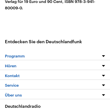
Verlag für 19 Euro und 90 Cent, ISBN 978-3-941-
80009-0.
Entdecken Sie den Deutschlandfunk
Programm
Programm
Hören
Alle Sendungen
Livestream
Kontakt
Die Nachrichten
Audios
Hörerservice
Service
Nachrichtenleicht
Podcasts
Social Media
FAQ
Über uns
Neue Beiträge auf dlf.de
Deutschlandfunk App
Newsletter
Deutschlandradio
Themen-Schwerpunkte
Nachrichten App
Deutschlandradio
Veranstaltungen