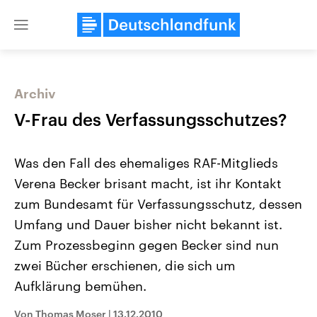
Close
menu
Archiv
Themen
V-Frau des Verfassungsschutzes?
Was den Fall des ehemaliges RAF-Mitglieds
Verena Becker brisant macht, ist ihr Kontakt
zum Bundesamt für Verfassungsschutz, dessen
Umfang und Dauer bisher nicht bekannt ist.
Zum Prozessbeginn gegen Becker sind nun
Landtagswahl Sachsen-Anhalt
USA
2026
Aktuelle Beiträge, Analys
zwei Bücher erschienen, die sich um
Alle Informationen
Hintergründe
Sachsen-Anhalt wählt am 6.
Wirtschaftlich und militäri
Aufklärung bemühen.
September 2026 einen neuen
gehören die Vereinigten S
Landtag. Seit 2021 wird das
den mächtigsten Ländern 
Von Thomas Moser
|
13.12.2010
Bundesland von einer Koalition aus
mit großem Einfluss auf d