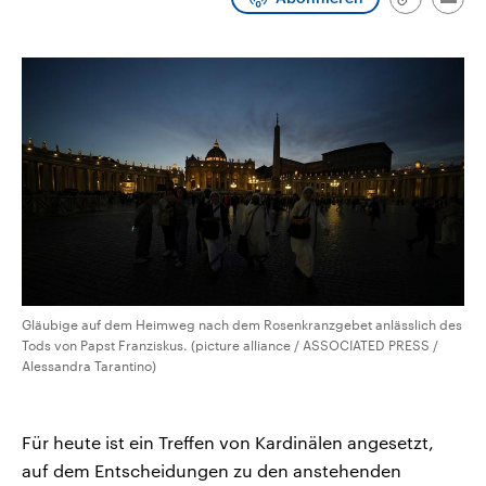
Link
Emai
CDU, SPD und FDP regiert.-
aktuelle Weltgeschehen.
kopieren/te
Umfragen, Prognosen,
Wahlprogramme, aktuelle Berichte
Sendungen
Programm
Podcasts
und Hintergründe zu den Parteien
und Kandidaten der anstehenden
Wahl.
Audio-Archiv
Gläubige auf dem Heimweg nach dem Rosenkranzgebet anlässlich des
Tods von Papst Franziskus. (picture alliance / ASSOCIATED PRESS /
Alessandra Tarantino)
Für heute ist ein Treffen von Kardinälen angesetzt,
auf dem Entscheidungen zu den anstehenden