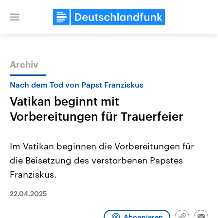
Close
menu
Archiv
Themen
Nach dem Tod von Papst Franziskus
Vatikan beginnt mit
Vorbereitungen für Trauerfeier
Im Vatikan beginnen die Vorbereitungen für
die Beisetzung des verstorbenen Papstes
Landtagswahl Sachsen-Anhalt
USA
Franziskus.
2026
Aktuelle Beiträge, Analys
Alle Informationen
Hintergründe
Sachsen-Anhalt wählt am 6.
Wirtschaftlich und militäri
22.04.2025
September 2026 einen neuen
gehören die Vereinigten S
Landtag. Seit 2021 wird das
den mächtigsten Ländern 
Bundesland von einer Koalition aus
mit großem Einfluss auf d
Abonnieren