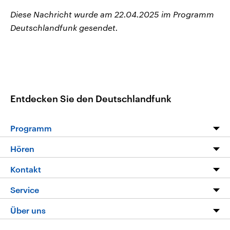
Diese Nachricht wurde am 22.04.2025 im Programm
Deutschlandfunk gesendet.
Entdecken Sie den Deutschlandfunk
Programm
Programm
Hören
Alle Sendungen
Livestream
Kontakt
Die Nachrichten
Audios
Hörerservice
Service
Nachrichtenleicht
Podcasts
Social Media
FAQ
Über uns
Neue Beiträge auf dlf.de
Deutschlandfunk App
Newsletter
Deutschlandradio
Themen-Schwerpunkte