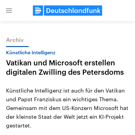
Close
menu
Archiv
Themen
Künstliche Intelligenz
Vatikan und Microsoft erstellen
digitalen Zwilling des Petersdoms
Künstliche Intelligenz ist auch für den Vatikan
und Papst Franziskus ein wichtiges Thema.
Landtagswahl Sachsen-Anhalt
USA
Gemeinsam mit dem US-Konzern Microsoft hat
2026
Aktuelle Beiträge, Analys
Alle Informationen
Hintergründe
der kleinste Staat der Welt jetzt ein KI-Projekt
Sachsen-Anhalt wählt am 6.
Wirtschaftlich und militäri
September 2026 einen neuen
gehören die Vereinigten S
gestartet.
Landtag. Seit 2021 wird das
den mächtigsten Ländern 
Bundesland von einer Koalition aus
mit großem Einfluss auf d