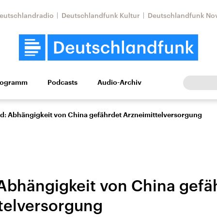
eutschlandradio
Deutschlandfunk Kultur
Deutschlandfunk No
rogramm
Podcasts
Audio-Archiv
Wirtschaft
Wissen
Kultur
Europa
Gesellschaf
d: Abhängigkeit von China gefährdet Arzneimittelversorgung
Abhängigkeit von China gefä
telversorgung
Nahostkonflikt
Iran
le Beiträge,
Aktuelle Lage und
Aktuelle Lage und