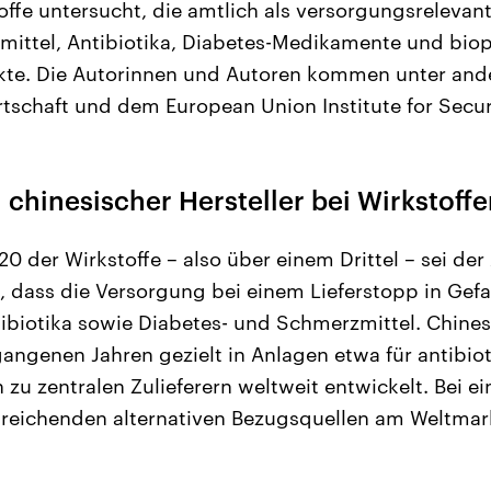
ffe untersucht, die amtlich als versorgungsrelevant
mittel, Antibiotika, Diabetes-Medikamente und bio
e. Die Autorinnen und Autoren kommen unter ande
tschaft und dem European Union Institute for Secur
 chinesischer Hersteller bei Wirkstoff
20 der Wirkstoffe – also über einem Drittel – sei der
h, dass die Versorgung bei einem Lieferstopp in Gef
tibiotika sowie Diabetes- und Schmerzmittel. Chine
gangenen Jahren gezielt in Anlagen etwa für antibiot
h zu zentralen Zulieferern weltweit entwickelt. Bei e
reichenden alternativen Bezugsquellen am Weltmark