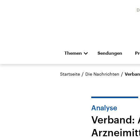
D
Themen
Sendungen
P
Die Nachrichten
Politik
/
/
Startseite
Die Nachrichten
Verban
Hörspiel und Feature
Musik
Analyse
Verband: 
Arzneimit
Landtagswahl Sachsen-
USA
Anhalt 2026
Aktuel