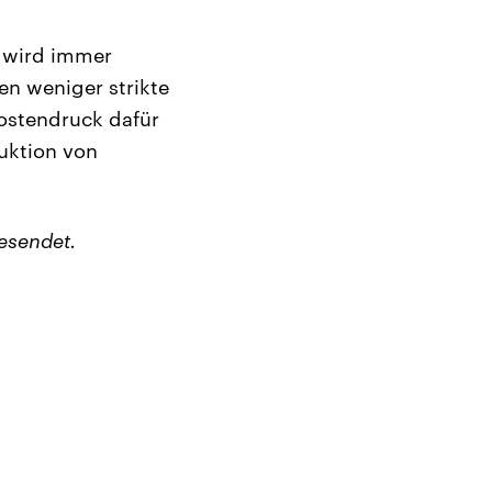
 wird immer
en weniger strikte
Kostendruck dafür
duktion von
esendet.