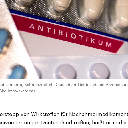
edikamente, Schmerzmittel: Deutschland ist bei vielen Arzneien 
 Skolimowska/dpa)
eferstopp von Wirkstoffen für Nachahmermedikamen
neiversorgung in Deutschland reißen, heißt es in der