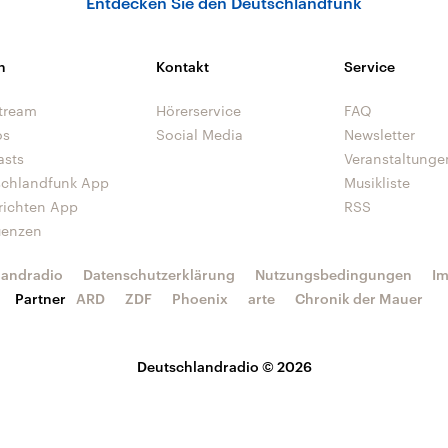
Entdecken Sie den Deutschlandfunk
n
Kontakt
Service
tream
Hörerservice
FAQ
os
Social Media
Newsletter
asts
Veranstaltunge
schlandfunk App
Musikliste
richten App
RSS
uenzen
landradio
Datenschutzerklärung
Nutzungsbedingungen
I
Partner
ARD
ZDF
Phoenix
arte
Chronik der Mauer
Deutschlandradio © 2026