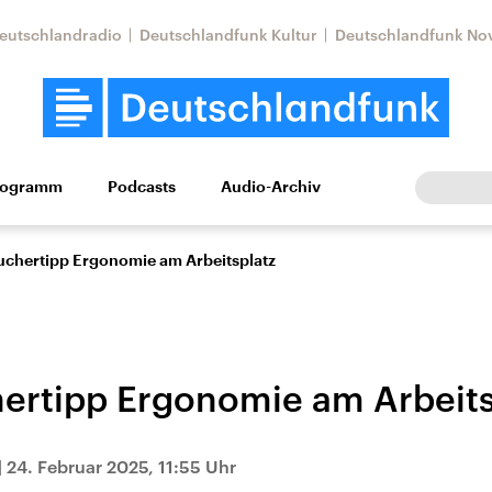
eutschlandradio
Deutschlandfunk Kultur
Deutschlandfunk No
rogramm
Podcasts
Audio-Archiv
Wirtschaft
Wissen
Kultur
Europa
Gesellschaf
uchertipp Ergonomie am Arbeitsplatz
ertipp Ergonomie am Arbeits
Nahostkonflikt
Iran
|
24. Februar 2025, 11:55 Uhr
le Beiträge,
Aktuelle Lage und
Aktuelle Lage und