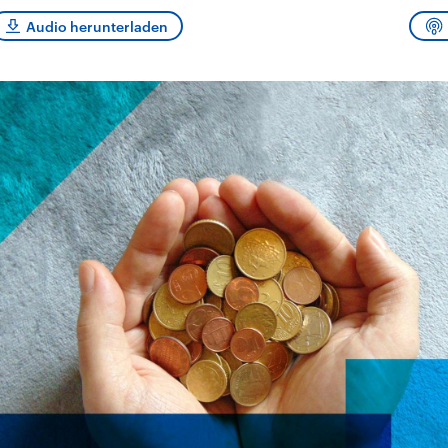
sen und
Hintergründe
Hintergründe
Der Überfall der
Der Iran – seit der
rgründe
Audio herunterladen
haftlich und
palästinensischen
Islamischen Revolu
risch gehören die
Terrororganisation
1979 auch Islamisc
igten Staaten zu
Hamas im Oktober 2023
Republik Iran – ist e
ächtigsten
auf Israel hat in der
von einem
n der Erde, mit
Region wieder die
Religionsführer auto
 Einfluss auf das
Gewalt entfacht. Israel
regierter Staat im 
le Weltgeschehen.
möchte die Hamas
Osten. Eine Feindsc
zerstören. Diese wird wie
zu Israel und zu de
die Hisbollah im Libanon
ist fest in der
vom Iran unterstützt.
Staatsideologie
verankert.