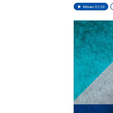
Alle Informationen
Analy
Sachsen-Anhalt wählt
Hinte
Hören
02:39
am 6. September 2026
Wirtsc
einen neuen Landtag.
militä
Seit 2021 wird das
Verein
Bundesland von einer
den m
Koalition aus CDU, SPD
Länder
und FDP regiert.-
großem
Umfragen, Prognosen,
aktuel
Wahlprogramme,
aktuelle Berichte und
Hintergründe zu den
Parteien und Kandidaten
der anstehenden Wahl.