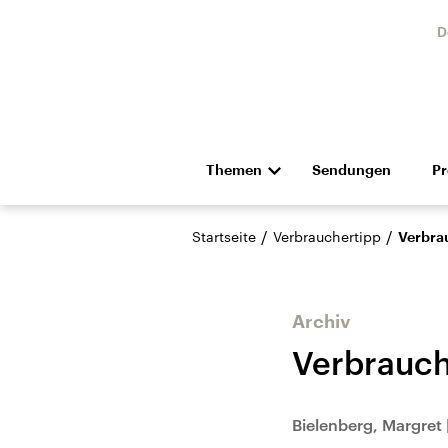
D
Themen
Sendungen
P
Die Nachrichten
Politik
/
/
Startseite
Verbrauchertipp
Verbra
Hörspiel und Feature
Musik
Archiv
Verbrauch
Landtagswahl Sachsen-
USA
Bielenberg, Margret
Anhalt 2026
Aktuel