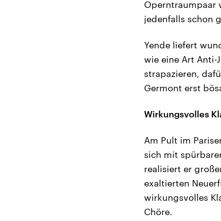
Operntraumpaar w
jedenfalls schon 
Yende liefert wun
wie eine Art Anti
strapazieren, dafür
Germont erst bösa
Wirkungsvolles K
Am Pult im Pariser
sich mit spürbare
realisiert er groß
exaltierten Neue
wirkungsvolles Kl
Chöre.