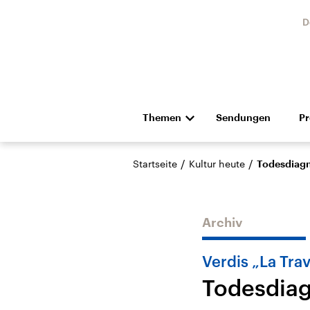
D
Themen
Sendungen
P
Die Nachrichten
Politik
/
/
Startseite
Kultur heute
Todesdiagn
Hörspiel und Feature
Musik
Archiv
Verdis „La Trav
Todesdiag
Landtagswahl Sachsen-
USA
Anhalt 2026
Aktuel