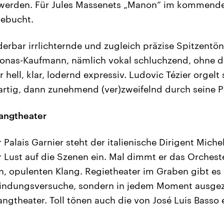
erden. Für Jules Massenets „Manon“ im kommenden
gebucht.
derbar irrlichternde und zugleich präzise Spitzentö
-Jonas-Kaufmann, nämlich vokal schluchzend, ohne 
 hell, klar, lodernd expressiv. Ludovic Tézier orgelt s
rtig, dann zunehmend (ver)zweifelnd durch seine Pa
langtheater
 Palais Garnier steht der italienische Dirigent Michele
r Lust auf die Szenen ein. Mal dimmt er das Orcheste
en, opulenten Klang. Regietheater im Graben gibt es 
rfindungsversuche, sondern in jedem Moment ausgez
angtheater. Toll tönen auch die von José Luis Basso 