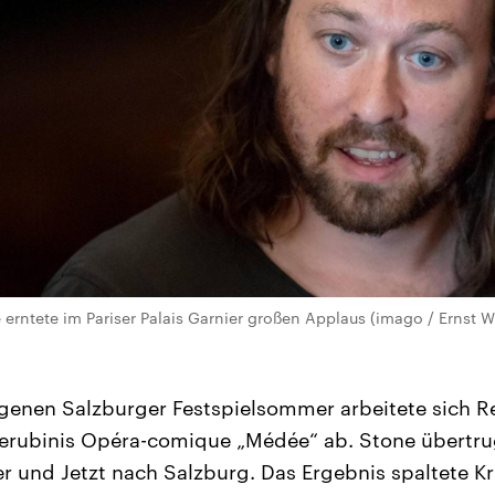
erntete im Pariser Palais Garnier großen Applaus (imago / Ernst W
genen Salzburger Festspielsommer arbeitete sich R
herubinis Opéra-comique „Médée“ ab. Stone übertru
er und Jetzt nach Salzburg. Das Ergebnis spaltete Kr