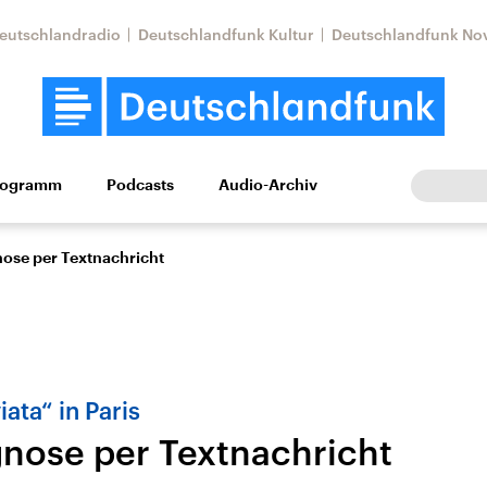
eutschlandradio
Deutschlandfunk Kultur
Deutschlandfunk No
rogramm
Podcasts
Audio-Archiv
Wirtschaft
Wissen
Kultur
Europa
Gesellschaf
ose per Textnachricht
iata“ in Paris
nose per Textnachricht
Nahostkonflikt
Iran
le Beiträge,
Aktuelle Lage und
Aktuelle Lage und