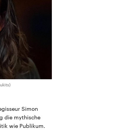
ukits)
egisseur Simon
g die mythische
itik wie Publikum.