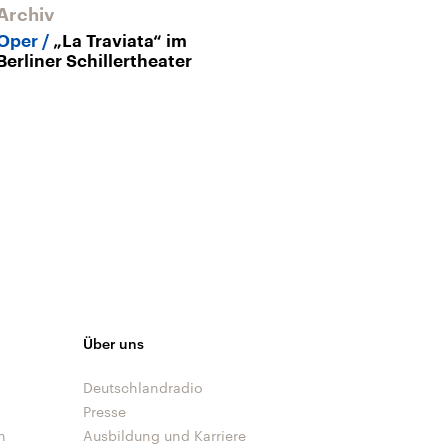
Archiv
Oper
„La Traviata“ im
Berliner Schillertheater
Über uns
Deutschlandradio
Presse
n
Ausbildung und Karriere