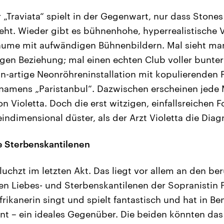
r „Traviata“ spielt in der Gegenwart, nur dass Stone
ht. Wieder gibt es bühnenhohe, hyperrealistische 
äume mit aufwändigen Bühnenbildern. Mal sieht ma
tigen Beziehung; mal einen echten Club voller bunter
-artige Neonröhreninstallation mit kopulierenden 
 namens „Paristanbul“. Dazwischen erscheinen jede
n Violetta. Doch die erst witzigen, einfallsreichen 
indimensional düster, als der Arzt Violetta die Diag
 Sterbenskantilenen
hluchzt im letzten Akt. Das liegt vor allem an den b
den Liebes- und Sterbenskantilenen der Sopranistin 
frikanerin singt und spielt fantastisch und hat in B
nt – ein ideales Gegenüber. Die beiden könnten das