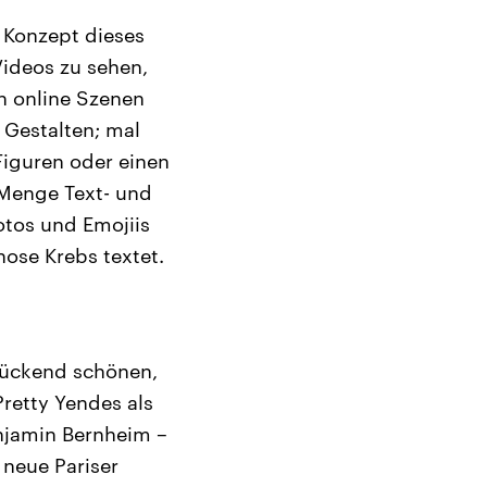
s Konzept dieses
Videos zu sehen,
n online Szenen
 Gestalten; mal
Figuren oder einen
 Menge Text- und
Fotos und Emojiis
nose Krebs textet.
erückend schönen,
Pretty Yendes als
enjamin Bernheim –
 neue Pariser