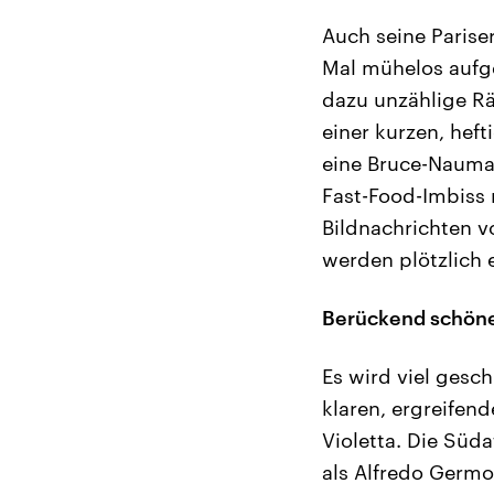
Auch seine Parise
Mal mühelos aufge
dazu unzählige R
einer kurzen, hef
eine Bruce-Nauman
Fast-Food-Imbiss
Bildnachrichten vo
werden plötzlich e
Berückend schöne
Es wird viel gesc
klaren, ergreifen
Violetta. Die Süda
als Alfredo Germo