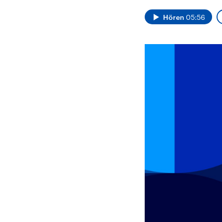
Alle Informationen
Analy
Sachsen-Anhalt wählt
Hinte
Hören
05:56
am 6. September 2026
Wirtsc
einen neuen Landtag.
militä
Seit 2021 wird das
Verein
Bundesland von einer
den m
Koalition aus CDU, SPD
Länder
und FDP regiert.-
großem
Umfragen, Prognosen,
aktuel
Wahlprogramme,
aktuelle Berichte und
Hintergründe zu den
Parteien und Kandidaten
der anstehenden Wahl.