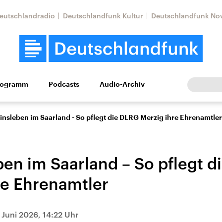
eutschlandradio
Deutschlandfunk Kultur
Deutschlandfunk No
rogramm
Podcasts
Audio-Archiv
Wirtschaft
Wissen
Kultur
Europa
Gesellschaf
insleben im Saarland - So pflegt die DLRG Merzig ihre Ehrenamtler
ben im Saarland – So pflegt 
re Ehrenamtler
Nahostkonflikt
Iran
. Juni 2026, 14:22 Uhr
le Beiträge,
Aktuelle Lage und
Aktuelle Lage und