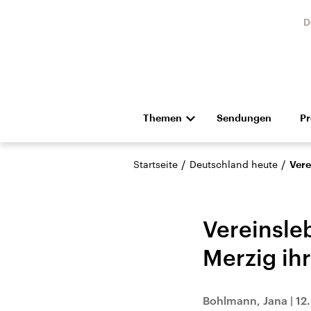
D
Themen
Sendungen
P
Die Nachrichten
Politik
/
/
Startseite
Deutschland heute
Vere
Hörspiel und Feature
Musik
Vereinsle
Merzig ih
Landtagswahl Sachsen-
USA
Bohlmann, Jana
|
12
Anhalt 2026
Aktuel