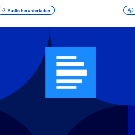
sen und
Hintergründe
Hintergründe
Der Überfall der
Der Iran – seit der
rgründe
Audio herunterladen
haftlich und
palästinensischen
Islamischen Revolu
risch gehören die
Terrororganisation
1979 auch Islamisc
igten Staaten zu
Hamas im Oktober 2023
Republik Iran – ist e
ächtigsten
auf Israel hat in der
von einem
n der Erde, mit
Region wieder die
Religionsführer auto
 Einfluss auf das
Gewalt entfacht. Israel
regierter Staat im 
le Weltgeschehen.
möchte die Hamas
Osten. Eine Feindsc
zerstören. Diese wird wie
zu Israel und zu de
die Hisbollah im Libanon
ist fest in der
vom Iran unterstützt.
Staatsideologie
verankert.