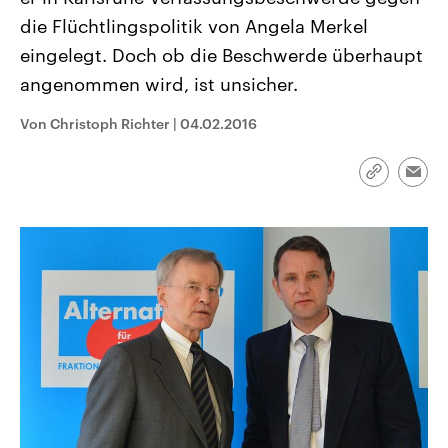
CDU, SPD und FDP regiert.-
aktuelle Weltgeschehen.
die Flüchtlingspolitik von Angela Merkel
Umfragen, Prognosen,
Wahlprogramme, aktuelle Berichte
eingelegt. Doch ob die Beschwerde überhaupt
Sendungen
Programm
Podcasts
und Hintergründe zu den Parteien
und Kandidaten der anstehenden
angenommen wird, ist unsicher.
Wahl.
Audio-Archiv
Von Christoph Richter
|
04.02.2016
Link
Emai
kopieren/te