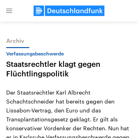
Close
menu
Archiv
Themen
Verfassungsbeschwerde
Staatsrechtler klagt gegen
Flüchtlingspolitik
Der Staatsrechtler Karl Albrecht
Schachtschneider hat bereits gegen den
Landtagswahl Sachsen-Anhalt
USA
Lissabon-Vertrag, den Euro und das
2026
Aktuelle Beiträge, Analys
Alle Informationen
Hintergründe
Transplantationsgesetz geklagt. Er gilt als
Sachsen-Anhalt wählt am 6.
Wirtschaftlich und militäri
September 2026 einen neuen
gehören die Vereinigten S
konservativer Vordenker der Rechten. Nun hat
Landtag. Seit 2021 wird das
den mächtigsten Ländern 
er in Karlsruhe Verfassungsbeschwerde gegen
Bundesland von einer Koalition aus
mit großem Einfluss auf d