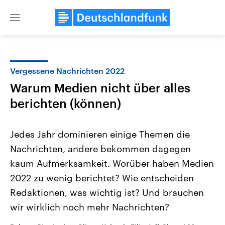
Close
menu
Vergessene Nachrichten 2022
Themen
Warum Medien nicht über alles
berichten (können)
Jedes Jahr dominieren einige Themen die
Nachrichten, andere bekommen dagegen
kaum Aufmerksamkeit. Worüber haben Medien
Landtagswahl Sachsen-Anhalt
USA
2022 zu wenig berichtet? Wie entscheiden
2026
Aktuelle Beiträge, Analys
Redaktionen, was wichtig ist? Und brauchen
Alle Informationen
Hintergründe
Sachsen-Anhalt wählt am 6.
Wirtschaftlich und militäri
wir wirklich noch mehr Nachrichten?
September 2026 einen neuen
gehören die Vereinigten S
Landtag. Seit 2021 wird das
den mächtigsten Ländern 
Bundesland von einer Koalition aus
mit großem Einfluss auf d