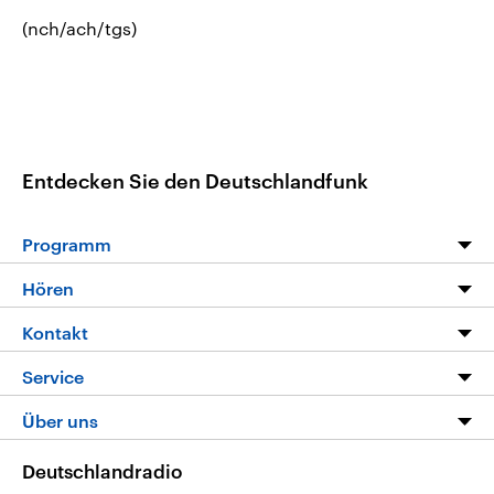
(nch/ach/tgs)
Entdecken Sie den Deutschlandfunk
Programm
Programm
Hören
Alle Sendungen
Livestream
Kontakt
Die Nachrichten
Audios
Hörerservice
Service
Nachrichtenleicht
Podcasts
Social Media
FAQ
Über uns
Neue Beiträge auf dlf.de
Deutschlandfunk App
Newsletter
Deutschlandradio
Themen-Schwerpunkte
Nachrichten App
Deutschlandradio
Veranstaltungen
Presse