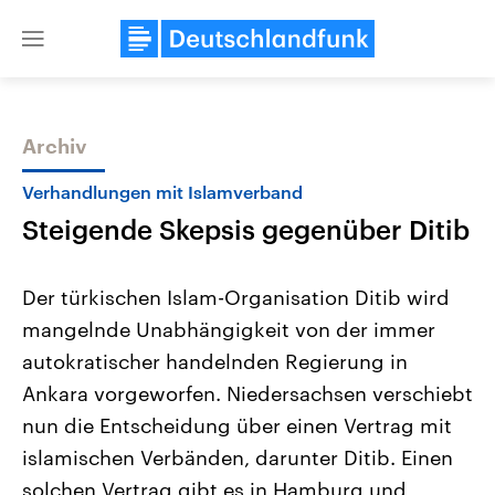
Close
menu
Archiv
Themen
Verhandlungen mit Islamverband
Steigende Skepsis gegenüber Ditib
Der türkischen Islam-Organisation Ditib wird
mangelnde Unabhängigkeit von der immer
autokratischer handelnden Regierung in
Landtagswahl Sachsen-Anhalt
USA
Ankara vorgeworfen. Niedersachsen verschiebt
2026
Aktuelle Beiträge, Analys
Alle Informationen
nun die Entscheidung über einen Vertrag mit
Hintergründe
Sachsen-Anhalt wählt am 6.
Wirtschaftlich und militäri
islamischen Verbänden, darunter Ditib. Einen
September 2026 einen neuen
gehören die Vereinigten S
Landtag. Seit 2021 wird das
den mächtigsten Ländern 
solchen Vertrag gibt es in Hamburg und
Bundesland von einer Koalition aus
mit großem Einfluss auf d