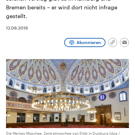
CDU, SPD und FDP regiert.-
aktuelle Weltgeschehen.
Bremen bereits – er wird dort nicht infrage
Umfragen, Prognosen,
Wahlprogramme, aktuelle Berichte
gestellt.
Sendungen
Programm
Podcasts
und Hintergründe zu den Parteien
und Kandidaten der anstehenden
Wahl.
12.08.2016
Audio-Archiv
Abonnieren
Link
Emai
kopieren/te
Die Merkez-Moschee, Zentralmoschee von Ditib in Duisburg (dpa /