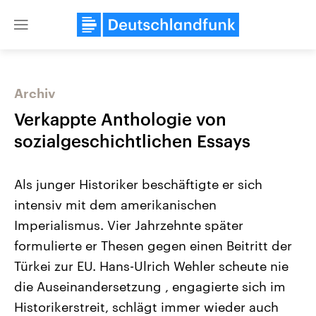
Close
menu
Archiv
Themen
Verkappte Anthologie von
sozialgeschichtlichen Essays
Als junger Historiker beschäftigte er sich
intensiv mit dem amerikanischen
Imperialismus. Vier Jahrzehnte später
formulierte er Thesen gegen einen Beitritt der
Landtagswahl Sachsen-Anhalt
USA
2026
Aktuelle Beiträge, Analys
Türkei zur EU. Hans-Ulrich Wehler scheute nie
Alle Informationen
Hintergründe
Sachsen-Anhalt wählt am 6.
Wirtschaftlich und militäri
die Auseinandersetzung , engagierte sich im
September 2026 einen neuen
gehören die Vereinigten S
Landtag. Seit 2021 wird das
den mächtigsten Ländern 
Historikerstreit, schlägt immer wieder auch
Bundesland von einer Koalition aus
mit großem Einfluss auf d