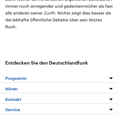
immer noch anregender und gedankenreicher als fast
alle anderen seiner Zunft. Nichts zeigt dies besser als
die lebhafte öffentliche Debatte über sein letztes
Buch.
Entdecken Sie den Deutschlandfunk
Programm
Programm
Hören
Alle Sendungen
Livestream
Kontakt
Die Nachrichten
Audios
Hörerservice
Service
Nachrichtenleicht
Podcasts
Social Media