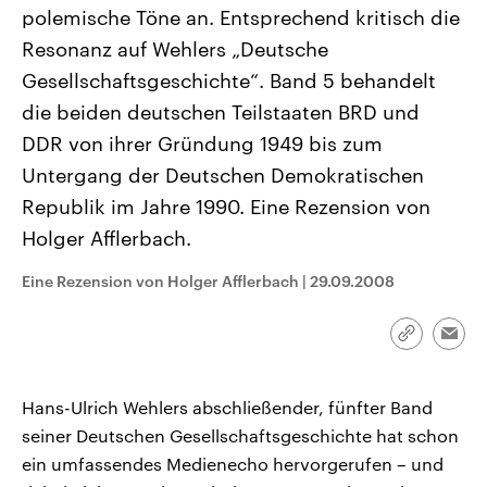
CDU, SPD und FDP regiert.-
aktuelle Weltgeschehen.
polemische Töne an. Entsprechend kritisch die
Umfragen, Prognosen,
Resonanz auf Wehlers „Deutsche
Wahlprogramme, aktuelle Berichte
Sendungen
Programm
Podcasts
und Hintergründe zu den Parteien
Gesellschaftsgeschichte“. Band 5 behandelt
und Kandidaten der anstehenden
Wahl.
die beiden deutschen Teilstaaten BRD und
Audio-Archiv
DDR von ihrer Gründung 1949 bis zum
Untergang der Deutschen Demokratischen
Republik im Jahre 1990. Eine Rezension von
Holger Afflerbach.
Eine Rezension von Holger Afflerbach
|
29.09.2008
Link
Emai
kopieren/te
Hans-Ulrich Wehlers abschließender, fünfter Band
seiner Deutschen Gesellschaftsgeschichte hat schon
ein umfassendes Medienecho hervorgerufen – und