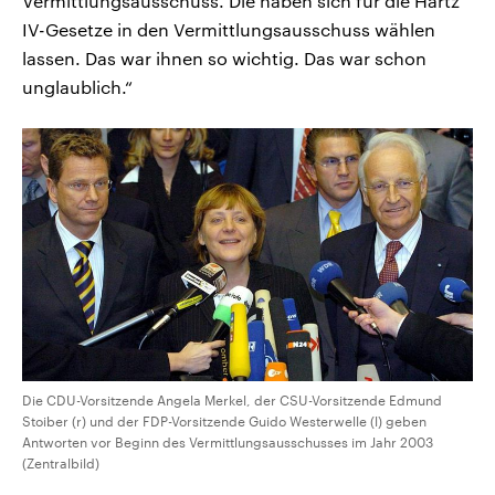
Vermittlungsausschuss. Die haben sich für die Hartz
IV-Gesetze in den Vermittlungsausschuss wählen
lassen. Das war ihnen so wichtig. Das war schon
unglaublich.“
Die CDU-Vorsitzende Angela Merkel, der CSU-Vorsitzende Edmund
Stoiber (r) und der FDP-Vorsitzende Guido Westerwelle (l) geben
Antworten vor Beginn des Vermittlungsausschusses im Jahr 2003
(Zentralbild)