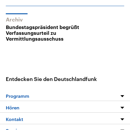
Archiv
Bundestagspräsident begrüßt
Verfassungsurteil zu
Vermittlungsausschuss
Entdecken Sie den Deutschlandfunk
Programm
Programm
Hören
Alle Sendungen
Livestream
Kontakt
Die Nachrichten
Audios
Hörerservice