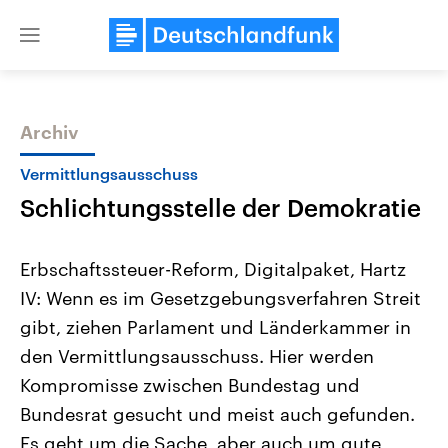
Close
menu
Archiv
Themen
Vermittlungsausschuss
Schlichtungsstelle der Demokratie
Erbschaftssteuer-Reform, Digitalpaket, Hartz
IV: Wenn es im Gesetzgebungsverfahren Streit
gibt, ziehen Parlament und Länderkammer in
Landtagswahl Sachsen-Anhalt
USA
den Vermittlungsausschuss. Hier werden
2026
Aktuelle Beiträge, Analys
Alle Informationen
Kompromisse zwischen Bundestag und
Hintergründe
Sachsen-Anhalt wählt am 6.
Wirtschaftlich und militäri
Bundesrat gesucht und meist auch gefunden.
September 2026 einen neuen
gehören die Vereinigten S
Landtag. Seit 2021 wird das
den mächtigsten Ländern 
Es geht um die Sache, aber auch um gute
Bundesland von einer Koalition aus
mit großem Einfluss auf d