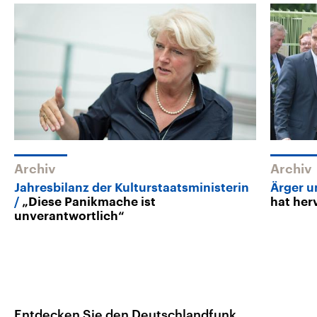
Archiv
Archiv
Jahresbilanz der Kulturstaatsministerin
Ärger u
„Diese Panikmache ist
hat her
unverantwortlich“
Entdecken Sie den Deutschlandfunk