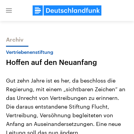
Close
menu
Archiv
Themen
Vertriebenenstiftung
Hoffen auf den Neuanfang
Gut zehn Jahre ist es her, da beschloss die
Regierung, mit einem „sichtbaren Zeichen“ an
das Unrecht von Vertreibungen zu erinnern.
Landtagswahl Sachsen-Anhalt
USA
Die daraus entstandene Stiftung Flucht,
2026
Aktuelle Beiträge, Analys
Alle Informationen
Vertreibung, Versöhnung begleiteten von
Hintergründe
Sachsen-Anhalt wählt am 6.
Wirtschaftlich und militäri
Anfang an Auseinandersetzungen. Eine neue
September 2026 einen neuen
gehören die Vereinigten S
Landtag. Seit 2021 wird das
den mächtigsten Ländern 
Leitung soll das nun ändern.
Bundesland von einer Koalition aus
mit großem Einfluss auf d