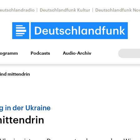
eutschlandradio
Deutschlandfunk Kultur
Deutschlandfunk No
rogramm
Podcasts
Audio-Archiv
Wirtschaft
Wissen
Kultur
Europa
Gesellschaf
ind mittendrin
g in der Ukraine
mittendrin
Nahostkonflikt
Iran
le Beiträge,
Aktuelle Lage und
Aktuelle Lage und