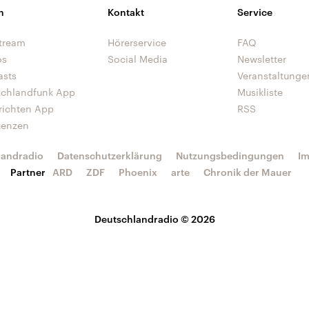
n
Kontakt
Service
tream
Hörerservice
FAQ
os
Social Media
Newsletter
asts
Veranstaltunge
schlandfunk App
Musikliste
richten App
RSS
uenzen
landradio
Datenschutzerklärung
Nutzungsbedingungen
I
Partner
ARD
ZDF
Phoenix
arte
Chronik der Mauer
Deutschlandradio © 2026