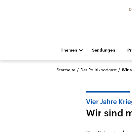
D
Themen
Sendungen
P
Die Nachrichten
Politik
/
/
Startseite
Der Politikpodcast
Wir s
Hörspiel und Feature
Musik
Vier Jahre Krie
Wir sind 
Landtagswahl Sachsen-
USA
Anhalt 2026
Aktuel