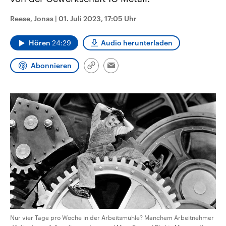
CDU, SPD und FDP regiert.-
aktuelle Weltgeschehen.
Umfragen, Prognosen,
Reese, Jonas
|
01. Juli 2023, 17:05 Uhr
Wahlprogramme, aktuelle Berichte
Sendungen
Programm
Podcasts
und Hintergründe zu den Parteien
und Kandidaten der anstehenden
Hören
24:29
Audio herunterladen
Wahl.
Audio-Archiv
Abonnieren
Link
Email
kopieren/teilen
Nur vier Tage pro Woche in der Arbeitsmühle? Manchem Arbeitnehmer