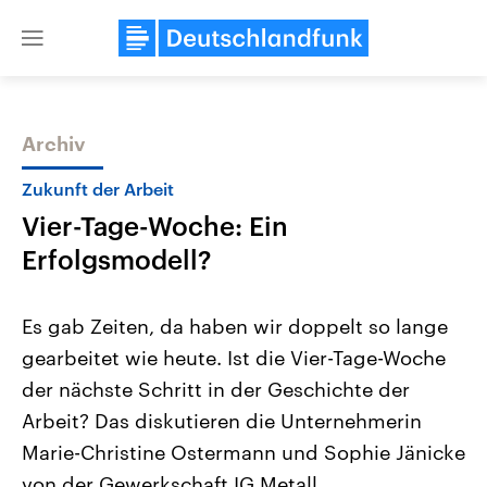
Close
menu
Archiv
Themen
Zukunft der Arbeit
Vier-Tage-Woche: Ein
Erfolgsmodell?
Es gab Zeiten, da haben wir doppelt so lange
gearbeitet wie heute. Ist die Vier-Tage-Woche
Landtagswahl Sachsen-Anhalt
USA
der nächste Schritt in der Geschichte der
2026
Aktuelle Beiträge, Analys
Alle Informationen
Hintergründe
Arbeit? Das diskutieren die Unternehmerin
Sachsen-Anhalt wählt am 6.
Wirtschaftlich und militäri
September 2026 einen neuen
gehören die Vereinigten S
Marie-Christine Ostermann und Sophie Jänicke
Landtag. Seit 2021 wird das
den mächtigsten Ländern 
von der Gewerkschaft IG Metall.
Bundesland von einer Koalition aus
mit großem Einfluss auf d