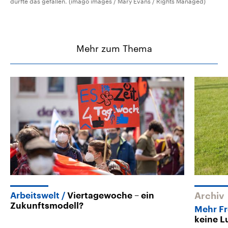
dürfte das gefallen. (imago images / Mary Evans / Rights Managed)
Mehr zum Thema
Arbeitswelt
Viertagewoche – ein
Archiv
Zukunftsmodell?
Mehr Fr
keine L