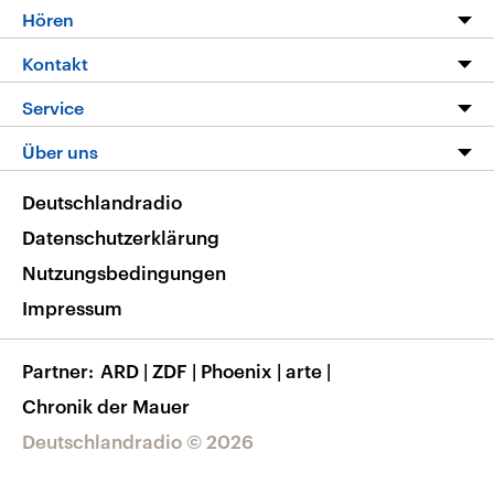
Programm
Hören
Alle Sendungen
Livestream
Kontakt
Die Nachrichten
Audios
Hörerservice
Service
Nachrichtenleicht
Podcasts
Social Media
FAQ
Über uns
Neue Beiträge auf dlf.de
Deutschlandfunk App
Newsletter
Deutschlandradio
Themen-Schwerpunkte
Nachrichten App
Deutschlandradio
Veranstaltungen
Presse
Frequenzen
Datenschutzerklärung
Musikliste
Ausbildung und Karriere
Nutzungsbedingungen
RSS
Transparenz
Impressum
Korrekturen
Barrierefreiheit
Partner
ARD
|
ZDF
|
Phoenix
|
arte
|
Chronik der Mauer
Deutschlandradio © 2026