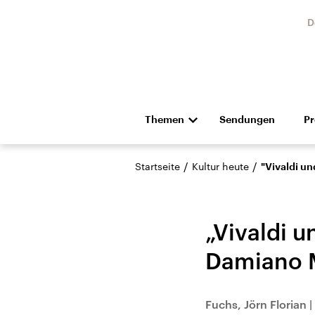
D
Themen
Sendungen
P
Die Nachrichten
Politik
/
/
Startseite
Kultur heute
"Vivaldi un
Hörspiel und Feature
Musik
„Vivaldi u
Damiano M
Landtagswahl Sachsen-
USA
Fuchs, Jörn Florian
|
Anhalt 2026
Aktuel