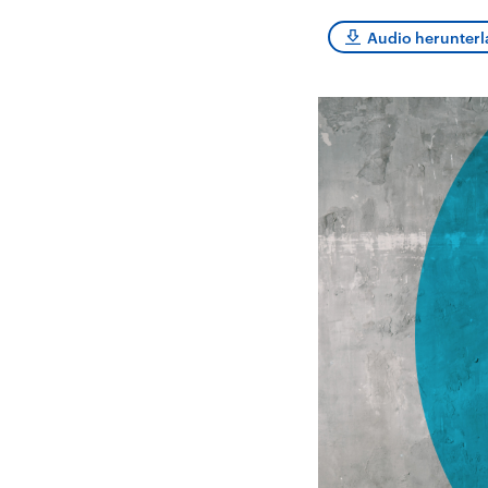
Alle Informationen
Analy
Sachsen-Anhalt wählt
Hinte
Audio herunter
am 6. September 2026
Wirtsc
einen neuen Landtag.
militä
Seit 2021 wird das
Verein
Bundesland von einer
den m
Koalition aus CDU, SPD
Länder
und FDP regiert.-
großem
Umfragen, Prognosen,
aktuel
Wahlprogramme,
aktuelle Berichte und
Hintergründe zu den
Parteien und Kandidaten
der anstehenden Wahl.