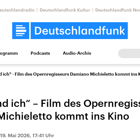
eutschlandradio
Deutschlandfunk Kultur
Deutschlandfunk No
rogramm
Podcasts
Audio-Archiv
Wirtschaft
Wissen
Kultur
Europa
Gesellschaf
d ich" - Film des Opernregisseurs Damiano Michieletto kommt ins 
nd ich“ – Film des Opernregis
ichieletto kommt ins Kino
Nahostkonflikt
Iran
19. Mai 2026, 17:41 Uhr
le Beiträge,
Aktuelle Lage und
Aktuelle Lage und