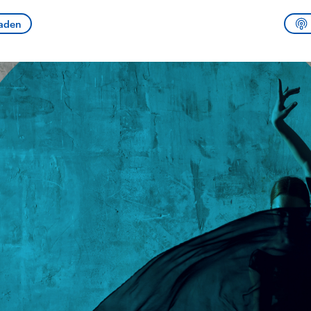
sen und
Hintergründe
Hintergründe
Der Überfall der
Der Iran – seit der
rgründe
laden
haftlich und
palästinensischen
Islamischen Revolu
risch gehören die
Terrororganisation
1979 auch Islamisc
igten Staaten zu
Hamas im Oktober 2023
Republik Iran – ist e
ächtigsten
auf Israel hat in der
von einem
n der Erde, mit
Region wieder die
Religionsführer auto
 Einfluss auf das
Gewalt entfacht. Israel
regierter Staat im 
le Weltgeschehen.
möchte die Hamas
Osten. Eine Feindsc
zerstören. Diese wird wie
zu Israel und zu de
die Hisbollah im Libanon
ist fest in der
vom Iran unterstützt.
Staatsideologie
verankert.