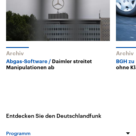
Archiv
Archiv
Abgas-Software
Daimler streitet
BGH zu 
Manipulationen ab
ohne Kl
Entdecken Sie den Deutschlandfunk
Programm