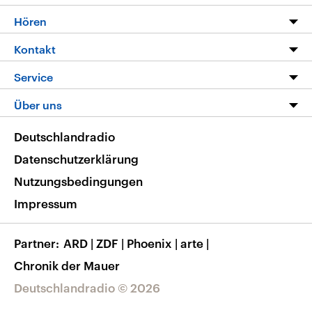
Programm
Hören
Alle Sendungen
Livestream
Kontakt
Die Nachrichten
Audios
Hörerservice
Service
Nachrichtenleicht
Podcasts
Social Media
FAQ
Über uns
Neue Beiträge auf dlf.de
Deutschlandfunk App
Newsletter
Deutschlandradio
Themen-Schwerpunkte
Nachrichten App
Deutschlandradio
Veranstaltungen
Presse
Frequenzen
Datenschutzerklärung
Musikliste
Ausbildung und Karriere
Nutzungsbedingungen
RSS
Transparenz
Impressum
Korrekturen
Barrierefreiheit
Partner
ARD
|
ZDF
|
Phoenix
|
arte
|
Chronik der Mauer
Deutschlandradio © 2026