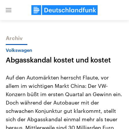
Close
menu
Archiv
Themen
Volkswagen
Abgasskandal kostet und kostet
Auf den Automärkten herrscht Flaute, vor
allem im wichtigen Markt China: Der VW-
Konzern büßt im ersten Quartal an Gewinn ein.
Landtagswahl Sachsen-Anhalt
USA
Doch während der Autobauer mit der
2026
Aktuelle Beiträge, Analys
Alle Informationen
schwachen Konjunktur gut klarkommt, stellt
Hintergründe
Sachsen-Anhalt wählt am 6.
Wirtschaftlich und militäri
sich der Abgasskandal einmal mehr als teuer
September 2026 einen neuen
gehören die Vereinigten S
Landtag. Seit 2021 wird das
den mächtigsten Ländern 
heraus. Mittlerweile sind 30 Milliarden Euro
Bundesland von einer Koalition aus
mit großem Einfluss auf d