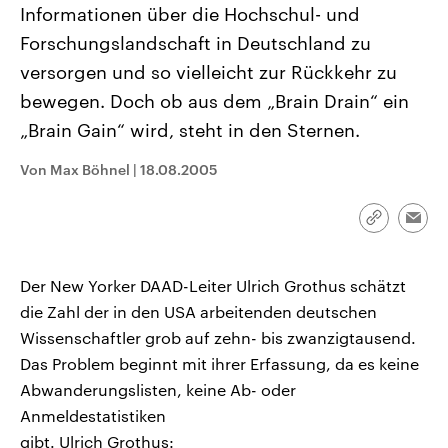
Informationen über die Hochschul- und
CDU, SPD und FDP regiert.-
aktuelle Weltgeschehen.
Umfragen, Prognosen,
Forschungslandschaft in Deutschland zu
Wahlprogramme, aktuelle Berichte
Sendungen
Programm
Podcasts
und Hintergründe zu den Parteien
versorgen und so vielleicht zur Rückkehr zu
und Kandidaten der anstehenden
Wahl.
bewegen. Doch ob aus dem „Brain Drain“ ein
Audio-Archiv
„Brain Gain“ wird, steht in den Sternen.
Von Max Böhnel
|
18.08.2005
Link
Emai
kopieren/te
Der New Yorker DAAD-Leiter Ulrich Grothus schätzt
die Zahl der in den USA arbeitenden deutschen
Wissenschaftler grob auf zehn- bis zwanzigtausend.
Das Problem beginnt mit ihrer Erfassung, da es keine
Abwanderungslisten, keine Ab- oder
Anmeldestatistiken
gibt. Ulrich Grothus: