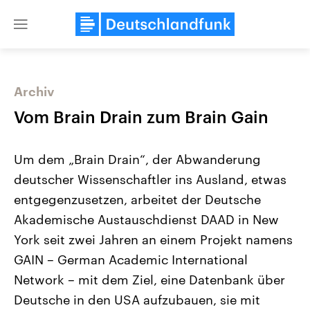
Close
menu
Archiv
Themen
Vom Brain Drain zum Brain Gain
Um dem „Brain Drain“, der Abwanderung
deutscher Wissenschaftler ins Ausland, etwas
entgegenzusetzen, arbeitet der Deutsche
Akademische Austauschdienst DAAD in New
York seit zwei Jahren an einem Projekt namens
Landtagswahl Sachsen-Anhalt
USA
2026
Aktuelle Beiträge, Analys
GAIN – German Academic International
Alle Informationen
Hintergründe
Sachsen-Anhalt wählt am 6.
Wirtschaftlich und militäri
Network – mit dem Ziel, eine Datenbank über
September 2026 einen neuen
gehören die Vereinigten S
Landtag. Seit 2021 wird das
den mächtigsten Ländern 
Deutsche in den USA aufzubauen, sie mit
Bundesland von einer Koalition aus
mit großem Einfluss auf d