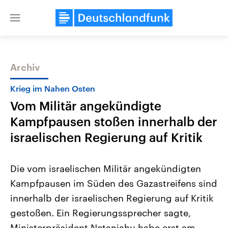
Close
menu
Archiv
Themen
Krieg im Nahen Osten
Vom Militär angekündigte
Kampfpausen stoßen innerhalb der
israelischen Regierung auf Kritik
Die vom israelischen Militär angekündigten
Landtagswahl Sachsen-Anhalt
USA
Kampfpausen im Süden des Gazastreifens sind
2026
Aktuelle Beiträge, Analys
Alle Informationen
Hintergründe
innerhalb der israelischen Regierung auf Kritik
Sachsen-Anhalt wählt am 6.
Wirtschaftlich und militäri
September 2026 einen neuen
gehören die Vereinigten S
gestoßen. Ein Regierungssprecher sagte,
Landtag. Seit 2021 wird das
den mächtigsten Ländern 
Bundesland von einer Koalition aus
Ministerpräsident Netanjahu habe erst am
mit großem Einfluss auf d