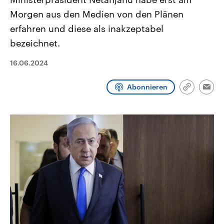
CDU, SPD und FDP regiert.-
aktuelle Weltgeschehen.
Morgen aus den Medien von den Plänen
Umfragen, Prognosen,
Wahlprogramme, aktuelle Berichte
erfahren und diese als inakzeptabel
Sendungen
Programm
Podcasts
und Hintergründe zu den Parteien
und Kandidaten der anstehenden
bezeichnet.
Wahl.
Audio-Archiv
16.06.2024
Abonnieren
Link
Emai
kopieren/te