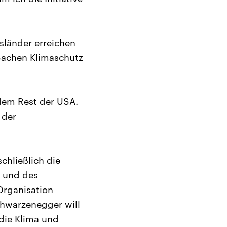
länder erreichen
Sachen Klimaschutz
r dem Rest der USA.
 der
chließlich die
n und des
 Organisation
chwarzenegger will
 die Klima und