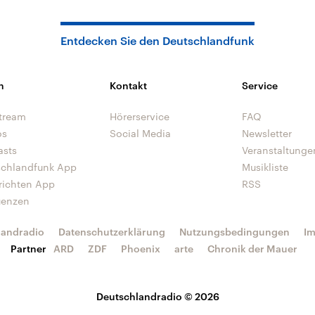
Entdecken Sie den Deutschlandfunk
n
Kontakt
Service
tream
Hörerservice
FAQ
os
Social Media
Newsletter
asts
Veranstaltunge
schlandfunk App
Musikliste
richten App
RSS
uenzen
landradio
Datenschutzerklärung
Nutzungsbedingungen
I
Partner
ARD
ZDF
Phoenix
arte
Chronik der Mauer
Deutschlandradio © 2026