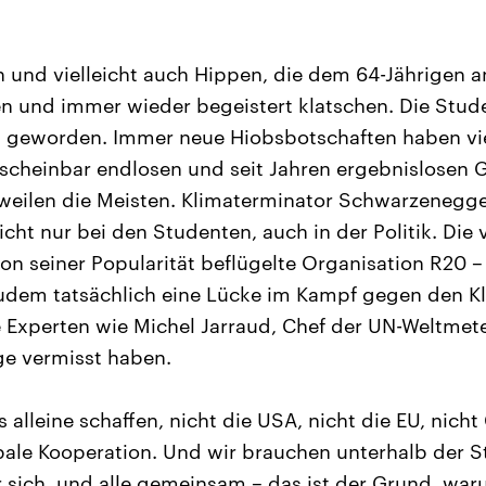
n und vielleicht auch Hippen, die dem 64-Jährigen
n und immer wieder begeistert klatschen. Die Stud
 geworden. Immer neue Hiobsbotschaften haben vie
scheinbar endlosen und seit Jahren ergebnislosen 
gweilen die Meisten. Klimaterminator Schwarzenegg
icht nur bei den Studenten, auch in der Politik. Die
n seiner Popularität beflügelte Organisation R20 – 
zudem tatsächlich eine Lücke im Kampf gegen den K
Experten wie Michel Jarraud, Chef der UN-Weltmete
ge vermisst haben.
 alleine schaffen, nicht die USA, nicht die EU, nich
ale Kooperation. Und wir brauchen unterhalb der S
 sich, und alle gemeinsam – das ist der Grund, warum