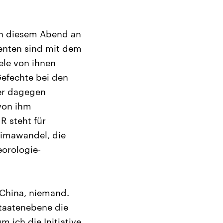
 an diesem Abend an
enten sind mit dem
le von ihnen
Gefechte bei den
er dagegen
 von ihm
R steht für
limawandel, die
orologie-
t China, niemand.
taatenebene die
 ich die Initiative