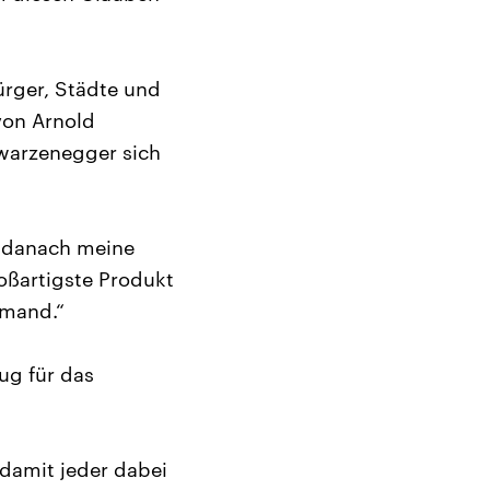
ürger, Städte und
von Arnold
warzenegger sich
d danach meine
oßartigste Produkt
emand.“
ug für das
damit jeder dabei