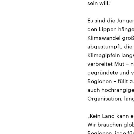
sein will.“
Es sind die Junge
den Lippen hänge
Klimawandel groß
abgestumpft, die 
Klimagipfeln lan
verbreitet Mut – n
gegründete und vo
Regionen – füllt 
auch hochrangige 
Organisation, lan
„Kein Land kann es
Wir brauchen glob
Regionen, jede für