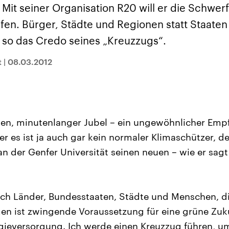
sen und
Hintergründe
Hintergründe
 Mit seiner Organisation R20 will er die Schwerf
Der Überfall der
Der Iran – seit der
rgründe
haftlich und
palästinensischen
Islamischen Revolu
ufen. Bürger, Städte und Regionen statt Staat
risch gehören die
Terrororganisation
1979 auch Islamisc
igten Staaten zu
Hamas im Oktober 2023
Republik Iran – ist e
, so das Credo seines „Kreuzzugs“.
ächtigsten
auf Israel hat in der
von einem
n der Erde, mit
Region wieder die
Religionsführer auto
 Einfluss auf das
Gewalt entfacht. Israel
regierter Staat im 
t
|
08.03.2012
le Weltgeschehen.
möchte die Hamas
Osten. Eine Feindsc
zerstören. Diese wird wie
zu Israel und zu de
die Hisbollah im Libanon
ist fest in der
vom Iran unterstützt.
Staatsideologie
verankert.
en, minutenlanger Jubel – ein ungewöhnlicher Empf
r es ist ja auch gar kein normaler Klimaschützer, de
n der Genfer Universität seinen neuen – wie er sag
ch Länder, Bundesstaaten, Städte und Menschen, di
n ist zwingende Voraussetzung für eine grüne Zuk
gieversorgung. Ich werde einen Kreuzzug führen, u