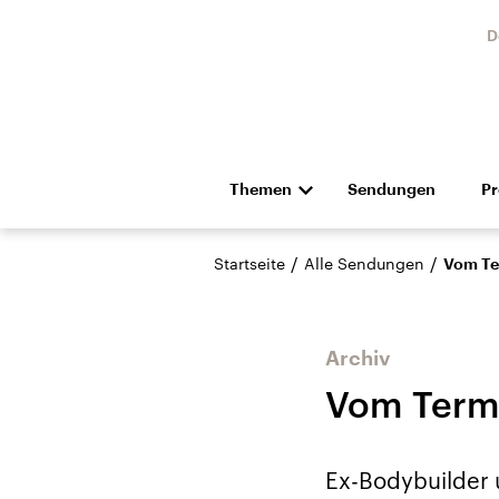
D
Themen
Sendungen
P
Die Nachrichten
Politik
/
/
Startseite
Alle Sendungen
Vom Te
Hörspiel und Feature
Musik
Archiv
Vom Termi
Landtagswahl Sachsen-
USA
Ex-Bodybuilder 
Anhalt 2026
Aktuel