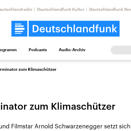
eutschlandradio
Deutschlandfunk Kultur
Deutschlandfunk No
rogramm
Podcasts
Audio-Archiv
Wirtschaft
Wissen
Kultur
Europa
Gesellschaf
rminator zum Klimaschützer
nator zum Klimaschützer
Nahostkonflikt
Iran
und Filmstar Arnold Schwarzenegger setzt sich
le Beiträge,
Aktuelle Lage und
Aktuelle Lage und