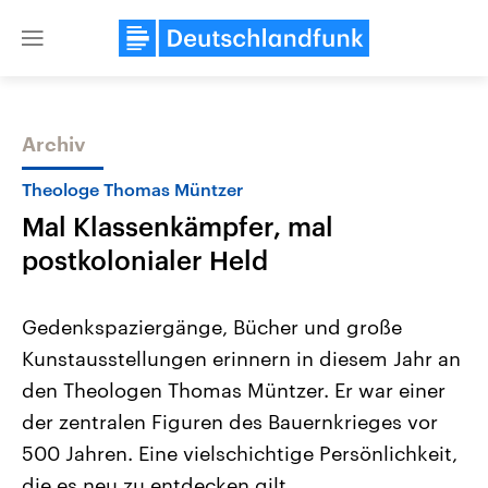
Close
menu
Archiv
Themen
Theologe Thomas Müntzer
Mal Klassenkämpfer, mal
postkolonialer Held
Gedenkspaziergänge, Bücher und große
Kunstausstellungen erinnern in diesem Jahr an
Landtagswahl Sachsen-Anhalt
USA
den Theologen Thomas Müntzer. Er war einer
2026
Aktuelle Beiträge, Analys
Alle Informationen
Hintergründe
der zentralen Figuren des Bauernkrieges vor
Sachsen-Anhalt wählt am 6.
Wirtschaftlich und militäri
September 2026 einen neuen
gehören die Vereinigten S
500 Jahren. Eine vielschichtige Persönlichkeit,
Landtag. Seit 2021 wird das
den mächtigsten Ländern 
die es neu zu entdecken gilt.
Bundesland von einer Koalition aus
mit großem Einfluss auf d