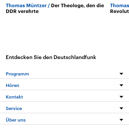
Thomas Müntzer
Der Theologe, den die
Thomas
DDR verehrte
Revolu
Entdecken Sie den Deutschlandfunk
Programm
Programm
Hören
Alle Sendungen
Livestream
Kontakt
Die Nachrichten
Audios
Hörerservice
Service
Nachrichtenleicht
Podcasts
Social Media
FAQ
Über uns
Neue Beiträge auf dlf.de
Deutschlandfunk App
Newsletter