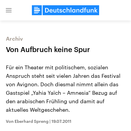
Close
menu
Archiv
Themen
Von Aufbruch keine Spur
Für ein Theater mit politischem, sozialen
Anspruch steht seit vielen Jahren das Festival
von Avignon. Doch diesmal nimmt allein das
Gastspiel „Yahia Yaïch – Amnesia“ Bezug auf
den arabischen Frühling und damit auf
Landtagswahl Sachsen-Anhalt
USA
2026
Aktuelle Beiträge, Analys
aktuelles Weltgeschehen.
Alle Informationen
Hintergründe
Sachsen-Anhalt wählt am 6.
Wirtschaftlich und militäri
September 2026 einen neuen
gehören die Vereinigten S
Von Eberhard Spreng
|
19.07.2011
Landtag. Seit 2021 wird das
den mächtigsten Ländern 
Bundesland von einer Koalition aus
mit großem Einfluss auf d