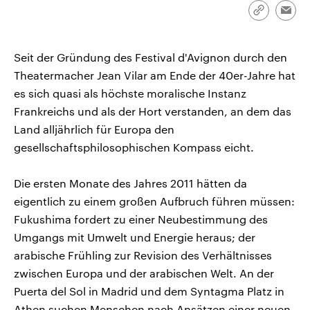
CDU, SPD und FDP regiert.-
aktuelle Weltgeschehen.
Link
Emai
Umfragen, Prognosen,
kopieren/te
Wahlprogramme, aktuelle Berichte
Sendungen
Programm
Podcasts
und Hintergründe zu den Parteien
und Kandidaten der anstehenden
Seit der Gründung des Festival d'Avignon durch den
Wahl.
Theatermacher Jean Vilar am Ende der 40er-Jahre hat
Audio-Archiv
es sich quasi als höchste moralische Instanz
Frankreichs und als der Hort verstanden, an dem das
Land alljährlich für Europa den
gesellschaftsphilosophischen Kompass eicht.
Die ersten Monate des Jahres 2011 hätten da
eigentlich zu einem großen Aufbruch führen müssen:
Fukushima fordert zu einer Neubestimmung des
Umgangs mit Umwelt und Energie heraus; der
arabische Frühling zur Revision des Verhältnisses
zwischen Europa und der arabischen Welt. An der
Puerta del Sol in Madrid und dem Syntagma Platz in
Athen suchen Menschen nach Ansätzen einer neuen