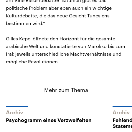
an? Eine Riesendebatte! Natürlich gibt es das
politische Problem aber eben auch ein wichtige
Kulturdebatte, die das neue Gesicht Tunesiens
bestimmen wird.“
Gilles Kepel öffnete den Horizont für die gesamte
arabische Welt und konstatierte von Marokko bis zum
Irak jeweils unterschiedliche Machtverhältnisse und
mögliche Revolutionen.
Mehr zum Thema
Archiv
Archiv
Psychogramm eines Verzweifelten
Fehlend
Statem