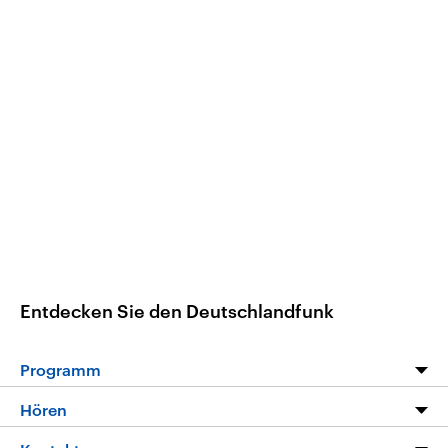
Entdecken Sie den Deutschlandfunk
Programm
Programm
Hören
Alle Sendungen
Livestream