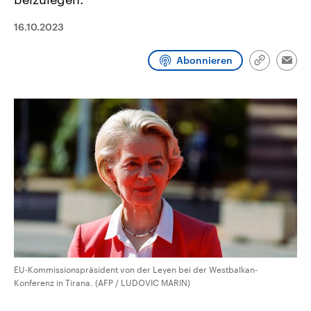
CDU, SPD und FDP regiert.-
aktuelle Weltgeschehen.
Umfragen, Prognosen,
16.10.2023
Wahlprogramme, aktuelle Berichte
Sendungen
Programm
Podcasts
und Hintergründe zu den Parteien
und Kandidaten der anstehenden
Abonnieren
Wahl.
Link
Emai
Audio-Archiv
kopieren/te
EU-Kommissionspräsident von der Leyen bei der Westbalkan-
Konferenz in Tirana. (AFP / LUDOVIC MARIN)