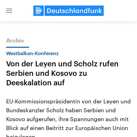
Close
menu
Archiv
Themen
Westbalkan-Konferenz
Von der Leyen und Scholz rufen
Serbien und Kosovo zu
Deeskalation auf
EU-Kommissionspräsidentin von der Leyen und
Landtagswahl Sachsen-Anhalt
USA
Bundeskanzler Scholz haben Serbien und
2026
Aktuelle Beiträge, Analys
Alle Informationen
Hintergründe
Kosovo aufgerufen, ihre Spannungen auch mit
Sachsen-Anhalt wählt am 6.
Wirtschaftlich und militäri
September 2026 einen neuen
gehören die Vereinigten S
Blick auf einen Beitritt zur Europäischen Union
Landtag. Seit 2021 wird das
den mächtigsten Ländern 
Bundesland von einer Koalition aus
beizulegen.
mit großem Einfluss auf d