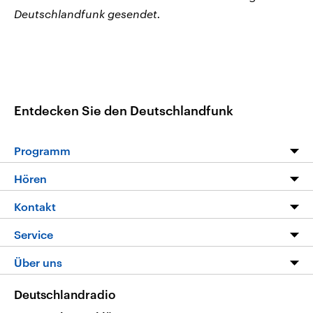
Deutschlandfunk gesendet.
Entdecken Sie den Deutschlandfunk
Programm
Programm
Hören
Alle Sendungen
Livestream
Kontakt
Die Nachrichten
Audios
Hörerservice
Service
Nachrichtenleicht
Podcasts
Social Media
FAQ
Über uns
Neue Beiträge auf dlf.de
Deutschlandfunk App
Newsletter
Deutschlandradio
Themen-Schwerpunkte
Nachrichten App
Deutschlandradio
Veranstaltungen
Presse