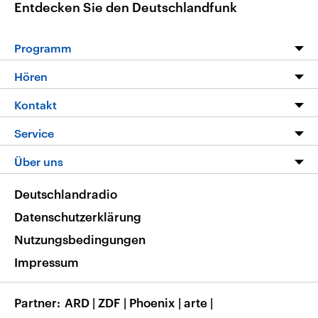
Entdecken Sie den Deutschlandfunk
Programm
Programm
Hören
Alle Sendungen
Livestream
Kontakt
Die Nachrichten
Audios
Hörerservice
Service
Nachrichtenleicht
Podcasts
Social Media
FAQ
Über uns
Neue Beiträge auf dlf.de
Deutschlandfunk App
Newsletter
Deutschlandradio
Themen-Schwerpunkte
Nachrichten App
Deutschlandradio
Veranstaltungen
Presse
Frequenzen
Datenschutzerklärung
Musikliste
Ausbildung und Karriere
Nutzungsbedingungen
RSS
Transparenz
Impressum
Korrekturen
Barrierefreiheit
Partner
ARD
|
ZDF
|
Phoenix
|
arte
|