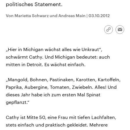
politisches Statement.
CDU, SPD und FDP regiert.-
aktuelle Weltgeschehen.
Umfragen, Prognosen,
Wahlprogramme, aktuelle Berichte
Von Marietta Schwarz und Andreas Main
|
03.10.2012
Sendungen
Programm
Podcasts
und Hintergründe zu den Parteien
und Kandidaten der anstehenden
Wahl.
Link
Audio-Archiv
Emai
kopieren/te
„Hier in Michigan wächst alles wie Unkraut“,
schwärmt Cathy. Und Michigan bedeutet: auch
mitten in Detroit. Es wächst einfach.
„Mangold, Bohnen, Pastinaken, Karotten, Kartoffeln,
Paprika, Aubergine, Tomaten, Zwiebeln. Alles! Und
dieses Jahr habe ich zum ersten Mal Spinat
gepflanzt.“
Cathy ist Mitte 50, eine Frau mit tiefen Lachfalten,
stets einfach und praktisch gekleidet. Mehrere