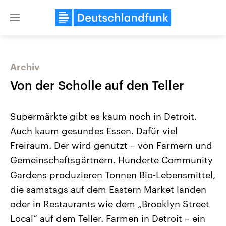
Close
menu
Archiv
Themen
Von der Scholle auf den Teller
Supermärkte gibt es kaum noch in Detroit.
Auch kaum gesundes Essen. Dafür viel
Freiraum. Der wird genutzt – von Farmern und
Gemeinschaftsgärtnern. Hunderte Community
Gardens produzieren Tonnen Bio-Lebensmittel,
Landtagswahl Sachsen-Anhalt
USA
2026
Aktuelle Beiträge, Analys
die samstags auf dem Eastern Market landen
Alle Informationen
Hintergründe
Sachsen-Anhalt wählt am 6.
Wirtschaftlich und militäri
oder in Restaurants wie dem „Brooklyn Street
September 2026 einen neuen
gehören die Vereinigten S
Landtag. Seit 2021 wird das
den mächtigsten Ländern 
Local“ auf dem Teller. Farmen in Detroit – ein
Bundesland von einer Koalition aus
mit großem Einfluss auf d