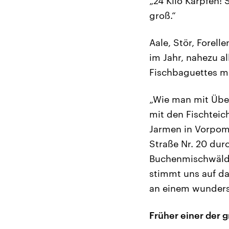
„24 Kilo Karpfen!
groß.“
Aale, Stör, Forel
im Jahr, nahezu a
Fischbaguettes mi
„Wie man mit Übe
mit den Fischteic
Jarmen in Vorpomm
Straße Nr. 20 dur
Buchenmischwälde
stimmt uns auf da
an einem wunders
Früher einer der 