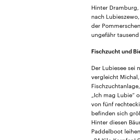
Hinter Dramburg,
nach Lubieszewo, 
der Pommerschen Se
ungefähr tausend
Fischzucht und B
Der Lubiesee sei 
vergleicht Michal
Fischzuchtanlage,
„Ich mag Lubie“ o
von fünf rechteck
befinden sich größ
Hinter diesen Bäu
Paddelboot leihen