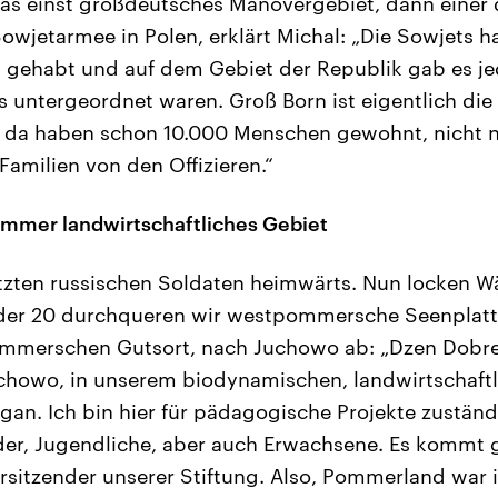
as einst großdeutsches Manövergebiet, dann einer 
owjetarmee in Polen, erklärt Michal: „Die Sowjets h
 gehabt und auf dem Gebiet der Republik gab es je
s untergeordnet waren. Groß Born ist eigentlich die
, da haben schon 10.000 Menschen gewohnt, nicht n
Familien von den Offizieren.“
mmer landwirtschaftliches Gebiet
etzten russischen Soldaten heimwärts. Nun locken 
 der 20 durchqueren wir westpommersche Seenplatt
ommerschen Gutsort, nach Juchowo ab: „Dzen Dobre.
howo, in unserem biodynamischen, landwirtschaftli
gan. Ich bin hier für pädagogische Projekte zustän
der, Jugendliche, aber auch Erwachsene. Es kommt 
orsitzender unserer Stiftung. Also, Pommerland war