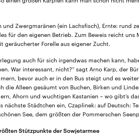
 So einen großen Karpfen kann man schon nicht mehr 
len und Zwergmaränen (ein Lachsfisch), Ernte: rund 
lles für den eigenen Betrieb. Zum Beweis reicht uns
t geräucherter Forelle aus eigener Zucht.
rlegung auch für sich irgendwas machen kann, habe
hen. War interessant, nicht?“ sagt Arno Karp, der Bü
ern, bevor auch er in den Bus steigt und es weiter
ch die Alleen gesäumt von Buchen, Birken und Linde
rn, Ahorn und wuchtigen Kastanien – wo gibt’s da
s nächste Städtchen ein, Czaplinek: auf Deutsch: Te
chönen See, dem größten der Pommerschen Seenpl
größten Stützpunkte der Sowjetarmee