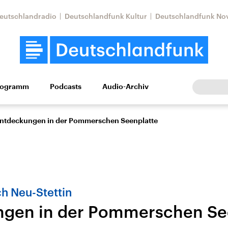
eutschlandradio
Deutschlandfunk Kultur
Deutschlandfunk No
rogramm
Podcasts
Audio-Archiv
Wirtschaft
Wissen
Kultur
Europa
Gesellschaf
ntdeckungen in der Pommerschen Seenplatte
ch Neu-Stettin
ngen in der Pommerschen Se
Nahostkonflikt
Iran
le Beiträge,
Aktuelle Lage und
Aktuelle Lage und