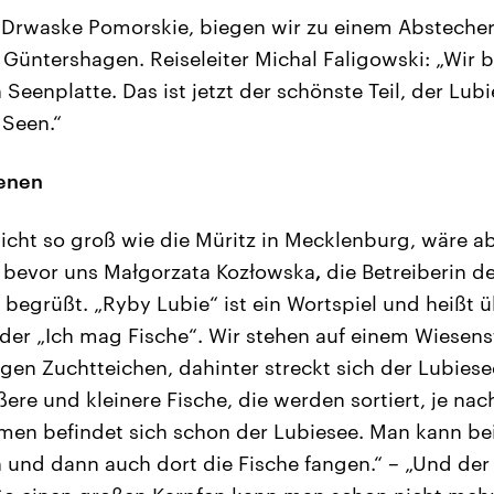
 Drwaske Pomorskie, biegen wir zu einem Abstecher
Güntershagen. Reiseleiter Michal Faligowski: „Wir be
enplatte. Das ist jetzt der schönste Teil, der Lubie
 Seen.“
ienen
nicht so groß wie die Müritz in Mecklenburg, wäre 
, bevor uns Małgorzata Kozłowska
,
die Betreiberin de
 begrüßt. „Ryby Lubie“ ist ein Wortspiel und heißt 
der „Ich mag Fische“. Wir stehen auf einem Wiesen
igen Zuchtteichen, dahinter streckt sich der Lubiese
ere und kleinere Fische, die werden sortiert, je nac
men befindet sich schon der Lubiesee. Man kann bei
 und dann auch dort die Fische fangen.“ – „Und der