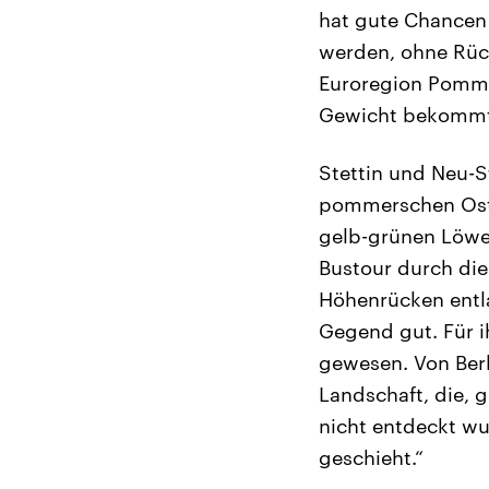
hat gute Chancen
werden, ohne Rück
Euroregion Pommer
Gewicht bekommt
Stettin und Neu-St
pommerschen Ostse
gelb-grünen Löwe
Bustour durch di
Höhenrücken entla
Gegend gut. Für i
gewesen. Von Berl
Landschaft, die, 
nicht entdeckt wu
geschieht.“