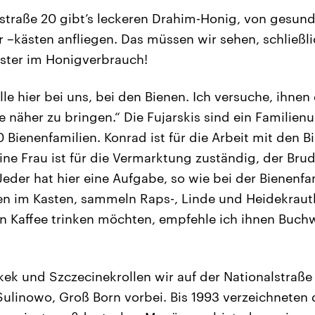
straße 20 gibt’s leckeren Drahim-Honig, von gesund
 –kästen anfliegen. Das müssen wir sehen, schließli
ster im Honigverbrauch!
lle hier bei uns, bei den Bienen. Ich versuche, ihne
e näher zu bringen.“ Die Fujarskis sind ein Familie
 Bienenfamilien. Konrad ist für die Arbeit mit den B
ine Frau ist für die Vermarktung zuständig, der Brud
eder hat hier eine Aufgabe, so wie bei der Bienenfam
n im Kasten, sammeln Raps-, Linde und Heidekrautb
n Kaffee trinken möchten, empfehle ich ihnen Buch
ek und Szczecinekrollen wir auf der Nationalstraße 
linowo, Groß Born vorbei. Bis 1993 verzeichneten 