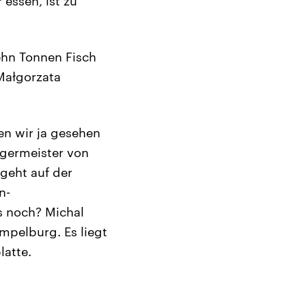
essen, ist zu
zehn Tonnen Fisch
 Małgorzata
n wir ja gesehen
rgermeister von
geht auf der
n-
s noch? Michal
mpelburg. Es liegt
atte.