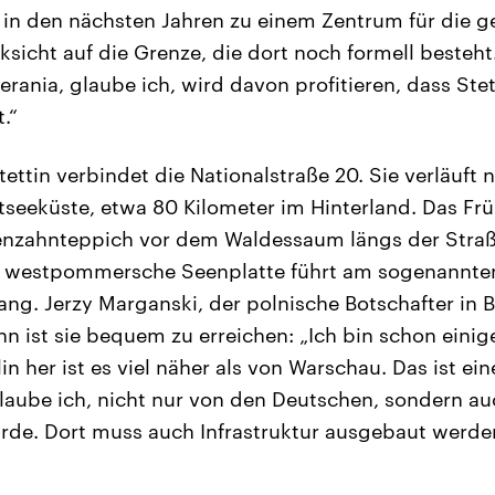
 in den nächsten Jahren zu einem Zentrum für die 
sicht auf die Grenze, die dort noch formell besteht.
ania, glaube ich, wird davon profitieren, dass St
.“
ettin verbindet die Nationalstraße 20. Sie verläuft n
eküste, etwa 80 Kilometer im Hinterland. Das Früh
nzahnteppich vor dem Waldessaum längs der Straß
e westpommersche Seenplatte führt am sogenannten
ng. Jerzy Marganski, der polnische Botschafter in Be
hn ist sie bequem zu erreichen: „Ich bin schon einig
in her ist es viel näher als von Warschau. Das ist e
glaube ich, nicht nur von den Deutschen, sondern a
rde. Dort muss auch Infrastruktur ausgebaut werden