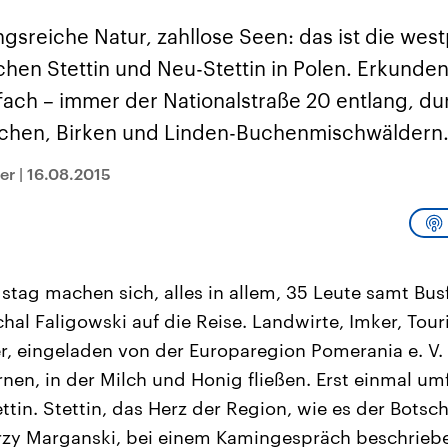
sen und
Hintergründe
Hintergründe
Der Überfall der
Der Iran – seit der
rgründe
gsreiche Natur, zahllose Seen: das ist die w
haftlich und
palästinensischen
Islamischen Revolu
risch gehören die
Terrororganisation
1979 auch Islamisc
hen Stettin und Neu-Stettin in Polen. Erkunden 
igten Staaten zu
Hamas im Oktober 2023
Republik Iran – ist e
ächtigsten
auf Israel hat in der
von einem
fach – immer der Nationalstraße 20 entlang, du
n der Erde, mit
Region wieder die
Religionsführer auto
 Einfluss auf das
Gewalt entfacht. Israel
regierter Staat im 
chen, Birken und Linden-Buchenmischwäldern
le Weltgeschehen.
möchte die Hamas
Osten. Eine Feindsc
zerstören. Diese wird wie
zu Israel und zu de
die Hisbollah im Libanon
ist fest in der
er
|
16.08.2015
vom Iran unterstützt.
Staatsideologie
verankert.
stag machen sich, alles in allem, 35 Leute samt Bus
hal Faligowski auf die Reise. Landwirte, Imker, Tour
, eingeladen von der Europaregion Pomerania e. V.
en, in der Milch und Honig fließen. Erst einmal um
tin. Stettin, das Herz der Region, wie es der Botsc
Jerzy Marganski, bei einem Kamingespräch beschriebe