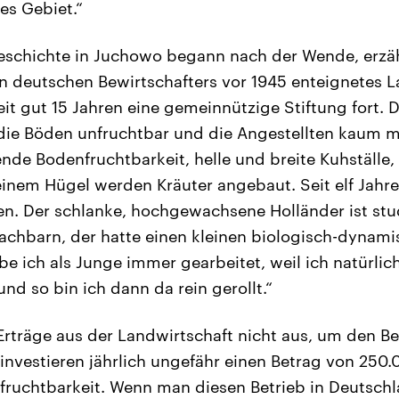
es Gebiet.“
eschichte in Juchowo begann nach der Wende, erzähl
en deutschen Bewirtschafters vor 1945 enteignetes L
seit gut 15 Jahren eine gemeinnützige Stiftung fort.
ie Böden unfruchtbar und die Angestellten kaum mot
ende Bodenfruchtbarkeit, helle und breite Kuhställe, 
einem Hügel werden Kräuter angebaut. Seit elf Jahr
. Der schlanke, hochgewachsene Holländer ist stud
Nachbarn, der hatte einen kleinen biologisch-dynami
e ich als Junge immer gearbeitet, weil ich natürlic
nd so bin ich dann da rein gerollt.“
rträge aus der Landwirtschaft nicht aus, um den Bet
r investieren jährlich ungefähr einen Betrag von 250
ruchtbarkeit. Wenn man diesen Betrieb in Deutschl