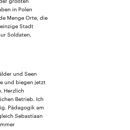
der größten
aben in Polen
de Menge Orte, die
 einzige Stadt
ur Soldaten,
Wälder und Seen
e und biegen jetzt
 Herzlich
chen Betrieb. Ich
dig. Pädagogik am
gleich Sebastiaan
 immer