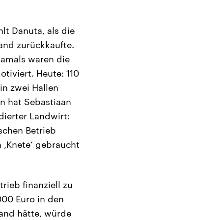
t Danuta, als die
and zurückkaufte.
 Damals waren die
iviert. Heute: 110
in zwei Hallen
en hat Sebastiaan
ierter Landwirt:
schen Betrieb
h ‚Knete‘ gebraucht
rieb finanziell zu
.000 Euro in den
and hätte, würde