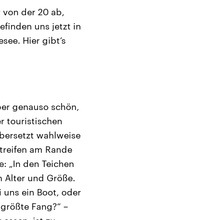
 von der 20 ab,
finden uns jetzt in
see. Hier gibt’s
aber genauso schön,
r touristischen
übersetzt wahlweise
streifen am Rande
e: „In den Teichen
h Alter und Größe.
 uns ein Boot, oder
 größte Fang?“ –