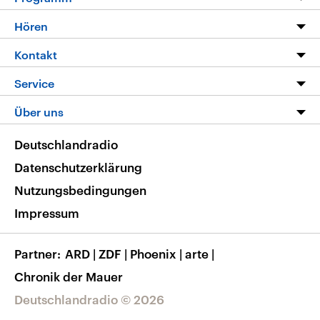
Programm
Hören
Alle Sendungen
Livestream
Kontakt
Die Nachrichten
Audios
Hörerservice
Service
Nachrichtenleicht
Podcasts
Social Media
FAQ
Über uns
Neue Beiträge auf dlf.de
Deutschlandfunk App
Newsletter
Deutschlandradio
Themen-Schwerpunkte
Nachrichten App
Deutschlandradio
Veranstaltungen
Presse
Frequenzen
Datenschutzerklärung
Musikliste
Ausbildung und Karriere
Nutzungsbedingungen
RSS
Transparenz
Impressum
Korrekturen
Barrierefreiheit
Partner
ARD
|
ZDF
|
Phoenix
|
arte
|
Chronik der Mauer
Deutschlandradio © 2026