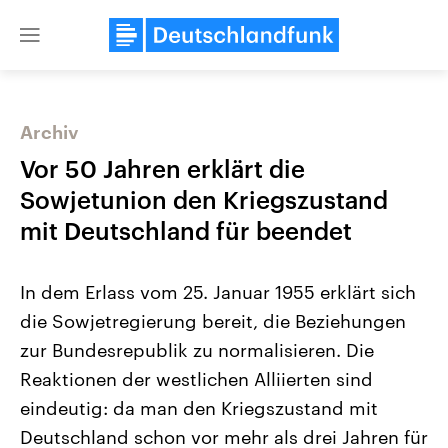
Close
menu
Archiv
Themen
Vor 50 Jahren erklärt die
Sowjetunion den Kriegszustand
mit Deutschland für beendet
In dem Erlass vom 25. Januar 1955 erklärt sich
die Sowjetregierung bereit, die Beziehungen
zur Bundesrepublik zu normalisieren. Die
Landtagswahl Sachsen-Anhalt
USA
2026
Aktuelle Beiträge, Analys
Reaktionen der westlichen Alliierten sind
Alle Informationen
Hintergründe
Sachsen-Anhalt wählt am 6.
Wirtschaftlich und militäri
eindeutig: da man den Kriegszustand mit
September 2026 einen neuen
gehören die Vereinigten S
Landtag. Seit 2021 wird das
den mächtigsten Ländern 
Deutschland schon vor mehr als drei Jahren für
Bundesland von einer Koalition aus
mit großem Einfluss auf d