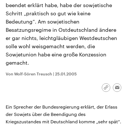
CDU, SPD und FDP regiert.-
aktuelle Weltgeschehen.
beendet erklärt habe, habe der sowjetische
Umfragen, Prognosen,
Wahlprogramme, aktuelle Berichte
Schritt „praktisch so gut wie keine
Sendungen
Programm
Podcasts
und Hintergründe zu den Parteien
Bedeutung“. Am sowjetischen
und Kandidaten der anstehenden
Wahl.
Besatzungsregime in Ostdeutschland ändere
Audio-Archiv
er gar nichts, leichtgläubigen Westdeutschen
solle wohl weisgemacht werden, die
Sowjetunion habe eine große Konzession
gemacht.
Von Wolf-Sören Treusch
|
25.01.2005
Link
Emai
kopieren/te
Ein Sprecher der Bundesregierung erklärt, der Erlass
der Sowjets über die Beendigung des
Kriegszustandes mit Deutschland komme „sehr spät“.