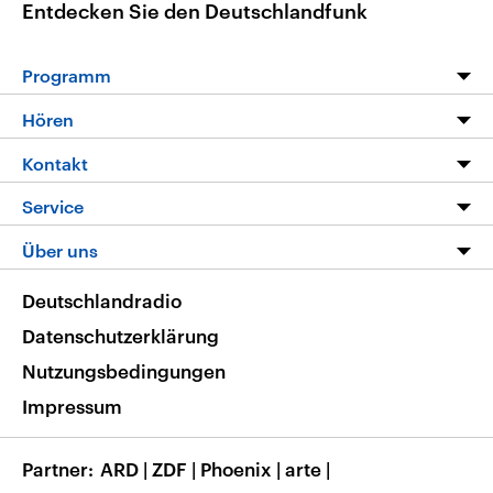
Entdecken Sie den Deutschlandfunk
Programm
Programm
Hören
Alle Sendungen
Livestream
Kontakt
Die Nachrichten
Audios
Hörerservice
Service
Nachrichtenleicht
Podcasts
Social Media
FAQ
Über uns
Neue Beiträge auf dlf.de
Deutschlandfunk App
Newsletter
Deutschlandradio
Themen-Schwerpunkte
Nachrichten App
Deutschlandradio
Veranstaltungen
Presse
Frequenzen
Datenschutzerklärung
Musikliste
Ausbildung und Karriere
Nutzungsbedingungen
RSS
Transparenz
Impressum
Korrekturen
Barrierefreiheit
Partner
ARD
|
ZDF
|
Phoenix
|
arte
|