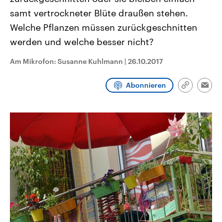
CDU, SPD und FDP regiert.-
aktuelle Weltgeschehen.
samt vertrockneter Blüte draußen stehen.
Umfragen, Prognosen,
Wahlprogramme, aktuelle Berichte
Welche Pflanzen müssen zurückgeschnitten
Sendungen
Programm
Podcasts
und Hintergründe zu den Parteien
und Kandidaten der anstehenden
werden und welche besser nicht?
Wahl.
Audio-Archiv
Am Mikrofon: Susanne Kuhlmann
|
26.10.2017
Abonnieren
Link
Emai
kopieren/te