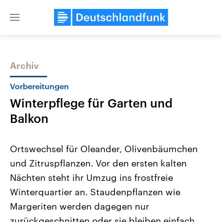
Close
menu
Archiv
Themen
Vorbereitungen
Winterpflege für Garten und
Balkon
Ortswechsel für Oleander, Olivenbäumchen
und Zitruspflanzen. Vor den ersten kalten
Landtagswahl Sachsen-Anhalt
USA
Nächten steht ihr Umzug ins frostfreie
2026
Aktuelle Beiträge, Analys
Alle Informationen
Hintergründe
Winterquartier an. Staudenpflanzen wie
Sachsen-Anhalt wählt am 6.
Wirtschaftlich und militäri
September 2026 einen neuen
gehören die Vereinigten S
Margeriten werden dagegen nur
Landtag. Seit 2021 wird das
den mächtigsten Ländern 
zurückgeschnitten oder sie bleiben einfach
Bundesland von einer Koalition aus
mit großem Einfluss auf d